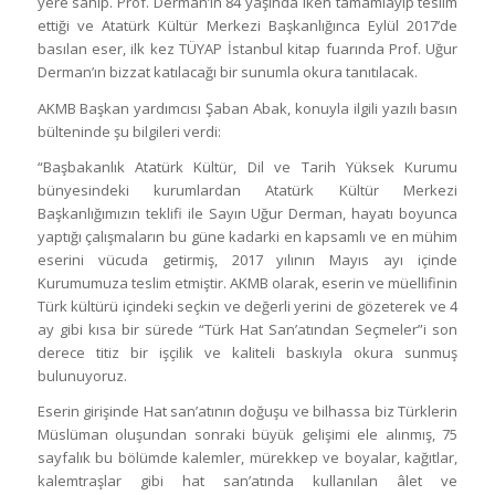
yere sahip. Prof. Derman’ın 84 yaşında iken tamamlayıp teslim
ettiği ve Atatürk Kültür Merkezi Başkanlığınca Eylül 2017’de
basılan eser, ilk kez TÜYAP İstanbul kitap fuarında Prof. Uğur
Derman’ın bizzat katılacağı bir sunumla okura tanıtılacak.
AKMB Başkan yardımcısı Şaban Abak, konuyla ilgili yazılı basın
bülteninde şu bilgileri verdi:
“Başbakanlık Atatürk Kültür, Dil ve Tarih Yüksek Kurumu
bünyesindeki kurumlardan Atatürk Kültür Merkezi
Başkanlığımızın teklifi ile Sayın Uğur Derman, hayatı boyunca
yaptığı çalışmaların bu güne kadarki en kapsamlı ve en mühim
eserini vücuda getirmiş, 2017 yılının Mayıs ayı içinde
Kurumumuza teslim etmiştir. AKMB olarak, eserin ve müellifinin
Türk kültürü içindeki seçkin ve değerli yerini de gözeterek ve 4
ay gibi kısa bir sürede “Türk Hat San’atından Seçmeler”i son
derece titiz bir işçilik ve kaliteli baskıyla okura sunmuş
bulunuyoruz.
Eserin girişinde Hat san’atının doğuşu ve bilhassa biz Türklerin
Müslüman oluşundan sonraki büyük gelişimi ele alınmış, 75
sayfalık bu bölümde kalemler, mürekkep ve boyalar, kağıtlar,
kalemtraşlar gibi hat san’atında kullanılan âlet ve