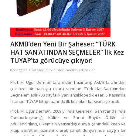
AKMB’den Yeni Bir Şaheser: “TÜRK
HAT SAN’ATINDAN SEÇMELER” İlk Kez
TÜYAP’ta görücüye çıkıyor!
/
07/11/2017
Kategori /
Etkinlikler
,
Geçmiş etkinlikler
Prof. M. Uğur Derman tarafından hazırlanıp AKMB tarafından
çok özel bir baskıyla okura sunulan “Türk Hat San’atından
Seçmeler” adlı 700 sayfalık yarı ansiklopedik eser, 5 Kasım’da
İstanbul TÜYAP kitap fuarında ilk kez okur karşısına çıkacak.
Prof. M. Uğur Derman, 2009 yılında Gelenekli Sanatlar dalında
Cumhurbaşkanlığı Kültür ve Sanat Büyük Ödülü ile
ödüllendirilmiş, ülkemizin yetiştirdiği dünya çapındaki kitap ve
kitap san’atları uzmanı olarak sanat dünyasında saygın bir