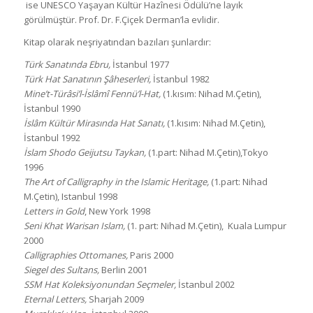
ise UNESCO Yaşayan Kültür Hazînesi Ödülü’ne layık
görülmüştür. Prof. Dr. F.Çiçek Derman’la evlidir.
Kitap olarak neşriyatından bazıları şunlardır:
Türk Sanatında Ebru,
İstanbul 1977
Türk Hat Sanatının Şâheserleri,
İstanbul 1982
Mine’t-Türâsi’l-İslâmî Fennü’l-Hat,
(1.kısım: Nihad M.Çetin),
İstanbul 1990
İslâm Kültür Mirasında Hat Sanatı,
(1.kısım: Nihad M.Çetin),
İstanbul 1992
İslam Shodo Geijutsu Taykan,
(1.part: Nihad M.Çetin),Tokyo
1996
The Art of Calligraphy in the Islamic Heritage,
(1.part: Nihad
M.Çetin), Istanbul 1998
Letters in Gold
, New York 1998
Seni Khat Warisan Islam,
(1. part: Nihad M.Çetin), Kuala Lumpur
2000
Calligraphies Ottomanes,
Paris 2000
Siegel des Sultans,
Berlin 2001
SSM Hat Koleksiyonundan Seçmeler,
İstanbul 2002
Eternal Letters,
Sharjah 2009