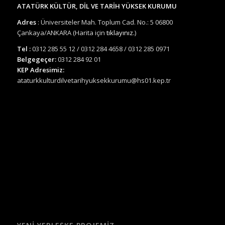
ATATÜRK KÜLTÜR, DİL VE TARİH YÜKSEK KURUMU
Adres
: Üniversiteler Mah. Toplum Cad. No.: 5 06800
Çankaya/ANKARA (Harita için
tıklayınız.
)
Tel :
0312 285 55 12 / 0312 284 4658 / 0312 285 0971
Belgegeçer:
0312 284 92 01
KEP Adresimiz:
ataturkkulturdilvetarihyuksekkurumu@hs01.kep.tr