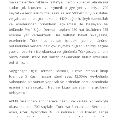
malzemelerden “aklâm-ı sitte”ye, hattın kullanım alanlarına
kadar çok kapsamlı ve kıymetli bilgiye yer verilmiştir. 700
sayfalık eserin asıl muhtevasını ise son 500 yılın büyük ustaları
ve şaheserleri oluşturmaktadır. 1429 doğumlu Şeyh Hamdullah
ve eserlerinden örneklerin açıklaması ile başlayan bu
bölümde Prof. Uğur Derman, toplam 120 hat üstâdının 265
eserine yer vermektedir. Her hattatın hayat hikayesine,
eserlerinin Türk hat san’atı içindeki yerine, türüne,
bulundukları yerlere dair çok kıymetli bilgiler verilmiş, seçme
yapılan eserinin ise okunuşu ve günümüz Türkçesiyle anlamı
başta olmak üzere hat san’atı bakımından bütün özellikleri
belirtilmiştir.
Saygıdeğer Uğur Derman Hocamız, TÜYAP İstanbul kitap
fuarında 5 Kasım pazar günü saat 12.00’de Heybeliada
Salonunda bir sunum yapacak ve ardından AKMB standında
eserini imzalayacaktır. Hat ve kitap sanatları meraklılarını
bekliyoruz.”
AKMB tarafından son derece özenli ve kaliteli bir baskıyla
okura sunulan 700 sayfalık “Türk Hat San’atından Seçmeler”
eseri, üzeri fiyatından % 50 indirimle 150 liradan satışa