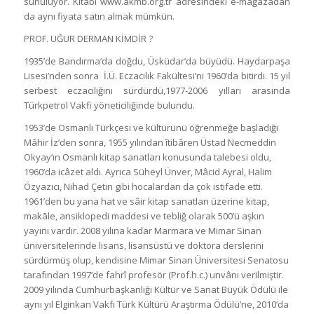
sunuluyor. Kitabı www.akmb.org.tr adresindeki e-mağazadan
da aynı fiyata satın almak mümkün.
PROF. UĞUR DERMAN KİMDİR ?
1935’de Bandırma’da doğdu, Üsküdar’da büyüdü. Haydarpaşa
Lisesi’nden sonra İ.Ü. Eczacılık Fakültesi’ni 1960’da bitirdi. 15 yıl
serbest eczacılığını sürdürdü,1977-2006 yılları arasında
Türkpetrol Vakfi yöneticiliğinde bulundu.
1953’de Osmanlı Türkçesi ve kültürünü öğrenmeğe başladığı
Mâhir İz’den sonra, 1955 yılından îtibâren Üstad Necmeddin
Okyay’ın Osmanlı kitap sanatları konusunda talebesi oldu,
1960’da icâzet aldı. Ayrıca Süheyl Ünver, Mâcid Ayral, Halim
Özyazıcı, Nihad Çetin gibi hocalardan da çok istifade etti.
1961’den bu yana hat ve sâir kitap sanatları üzerine kitap,
makāle, ansiklopedi maddesi ve tebliğ olarak 500’ü aşkın
yayını vardır. 2008 yılına kadar Marmara ve Mimar Sinan
üniversitelerinde lisans, lisansüstü ve doktora derslerini
sürdürmüş olup, kendisine Mimar Sinan Üniversitesi Senatosu
tarafından 1997’de fahrî profesör (Prof.h.c.) unvânı verilmiştir.
2009 yılında Cumhurbaşkanlığı Kültür ve Sanat Büyük Ödülü ile
aynı yıl Elginkan Vakfı Türk Kültürü Araştırma Ödülü’ne, 2010’da