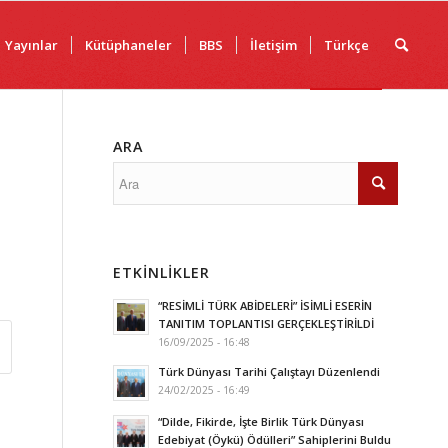
Yayınlar
Kütüphaneler
BBS
İletişim
Türkçe
ARA
ETKINLIKLER
“RESİMLİ TÜRK ABİDELERİ” İSİMLİ ESERİN
TANITIM TOPLANTISI GERÇEKLEŞTİRİLDİ
16/09/2025 - 16:48
Türk Dünyası Tarihi Çalıştayı Düzenlendi
24/02/2025 - 16:49
“Dilde, Fikirde, İşte Birlik Türk Dünyası
Edebiyat (Öykü) Ödülleri” Sahiplerini Buldu