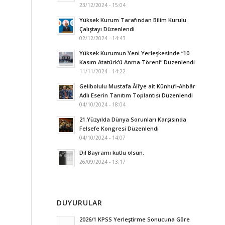
23/12/2024 - 15:04
Yüksek Kurum Tarafından Bilim Kurulu
Çalıştayı Düzenlendi
02/12/2024 - 14:43
Yüksek Kurumun Yeni Yerleşkesinde “10
Kasım Atatürk’ü Anma Töreni” Düzenlendi
11/11/2024 - 14:22
Gelibolulu Mustafa Âlî’ye ait Künhü’l-Ahbâr
Adlı Eserin Tanıtım Toplantısı Düzenlendi
04/10/2024 - 18:04
21.Yüzyılda Dünya Sorunları Karşısında
Felsefe Kongresi Düzenlendi
04/10/2024 - 14:07
Dil Bayramı kutlu olsun.
26/09/2024 - 13:17
DUYURULAR
2026/1 KPSS Yerleştirme Sonucuna Göre