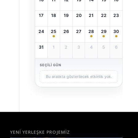
17
18
19
20
21
22
23
24
25
26
27
28
29
30
31
1
2
3
4
5
6
SEÇILI GÜN
Bu aralıkta gösterilecek etkinlik yok.
YENI YERLEŞKE PROJEMIZ