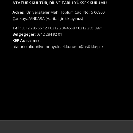
ATATÜRK KÜLTÜR, DİL VE TARİH YÜKSEK KURUMU
Adres
: Üniversiteler Mah. Toplum Cad. No.: 5 06800
Çankaya/ANKARA (Harita için
tıklayınız.
)
Tel :
0312 285 55 12 / 0312 284 4658 / 0312 285 0971
Belgegeçer:
0312 284 92 01
KEP Adresimiz:
ataturkkulturdilvetarihyuksekkurumu@hs01.kep.tr