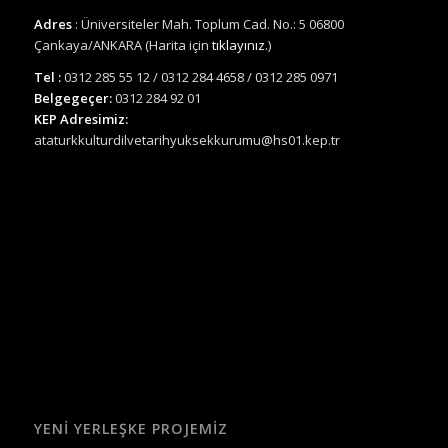
Adres
: Üniversiteler Mah. Toplum Cad. No.: 5 06800
Çankaya/ANKARA (Harita için
tıklayınız.
)
Tel :
0312 285 55 12 / 0312 284 4658 / 0312 285 0971
Belgegeçer:
0312 284 92 01
KEP Adresimiz:
ataturkkulturdilvetarihyuksekkurumu@hs01.kep.tr
YENI YERLEŞKE PROJEMIZ