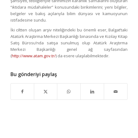
şahsiyeti, tebliğleriyle tarihimizin karanlık safhalarını oluşturan
“iktidara müdahaleler” konusundaki birikimlerini; yeni bilgiler,
belgeler ve bakış açılarıyla bilim dünyası ve kamuoyunun
istifadesine sundu.
İki ciltten oluşan arşiv niteliğindeki bu önemli eser, Balgat’taki
Atatürk Araştırma Merkezi Başkanlığı binasında ve Kızılay Kitap
Satış Bürosu’nda satışa sunulmuş olup Atatürk Araştırma
Merkezi Başkanlığı genel ağ sayfasından
(
http://www.atam.gov.tr/
) da esere ulaşılabilmektedir.
Bu gönderiyi paylaş