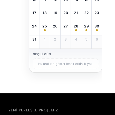
17
18
19
20
21
22
23
24
25
26
27
28
29
30
31
1
2
3
4
5
6
SEÇILI GÜN
Bu aralıkta gösterilecek etkinlik yok.
YENI YERLEŞKE PROJEMIZ