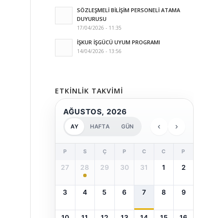
SÖZLEŞMELİ BİLİŞİM PERSONELİ ATAMA
DUYURUSU
17/04/2026 - 11:35
İŞKUR İŞGÜCÜ UYUM PROGRAMI
14/04/2026 - 13:56
ETKINLIK TAKVIMI
AĞUSTOS, 2026
‹
›
AY
HAFTA
GÜN
P
S
Ç
P
C
C
P
27
28
29
30
31
1
2
3
4
5
6
7
8
9
10
11
12
13
14
15
16