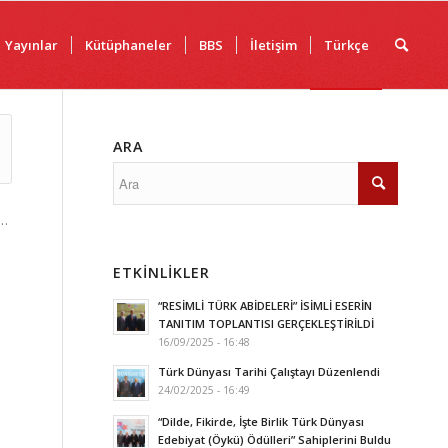
Yayınlar
Kütüphaneler
BBS
İletişim
Türkçe
ARA
k…
ETKINLIKLER
“RESİMLİ TÜRK ABİDELERİ” İSİMLİ ESERİN
TANITIM TOPLANTISI GERÇEKLEŞTİRİLDİ
16/09/2025 - 16:48
Türk Dünyası Tarihi Çalıştayı Düzenlendi
24/02/2025 - 16:49
“Dilde, Fikirde, İşte Birlik Türk Dünyası
Edebiyat (Öykü) Ödülleri” Sahiplerini Buldu