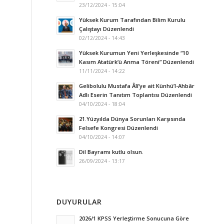
23/12/2024 - 15:04
Yüksek Kurum Tarafından Bilim Kurulu
Çalıştayı Düzenlendi
02/12/2024 - 14:43
Yüksek Kurumun Yeni Yerleşkesinde “10
Kasım Atatürk’ü Anma Töreni” Düzenlendi
11/11/2024 - 14:22
Gelibolulu Mustafa Âlî’ye ait Künhü’l-Ahbâr
Adlı Eserin Tanıtım Toplantısı Düzenlendi
04/10/2024 - 18:04
21.Yüzyılda Dünya Sorunları Karşısında
Felsefe Kongresi Düzenlendi
04/10/2024 - 14:07
Dil Bayramı kutlu olsun.
26/09/2024 - 13:17
DUYURULAR
2026/1 KPSS Yerleştirme Sonucuna Göre