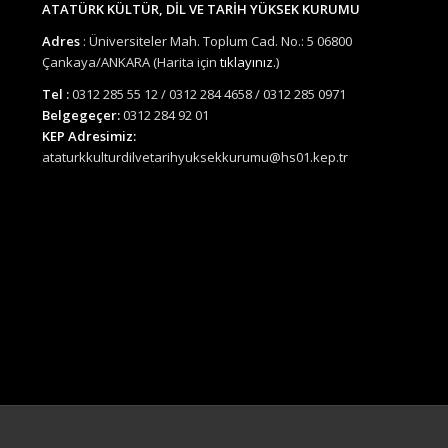
ATATÜRK KÜLTÜR, DİL VE TARİH YÜKSEK KURUMU
Adres
: Üniversiteler Mah. Toplum Cad. No.: 5 06800
Çankaya/ANKARA (Harita için
tıklayınız.
)
Tel :
0312 285 55 12 / 0312 284 4658 / 0312 285 0971
Belgegeçer:
0312 284 92 01
KEP Adresimiz:
ataturkkulturdilvetarihyuksekkurumu@hs01.kep.tr