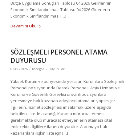
Bütçe Uygulama Sonuçları Tablosu 04.2026 Gelirlerinin
Ekonomik Sınıflandırılması Tablosu 04.2026 Giderlerin
Ekonomik Sınıflandırılması […]
Devamını Oku
SÖZLEŞMELİ PERSONEL ATAMA
DUYURUSU
/
02/06/2026
Kategori /
Duyurular
Yüksek Kurum ve bünyesinde yer alan Kurumlara Sözleşmeli
Personel pozisyonunda Destek Personeli, Arşiv Uzmanı ve
Koruma ve Güvenlik Görevlisi ünvanlı pozisyonlara
yerleşmeye hak kazanan adayların atamaları yapılmıştır.
İlgililerin, hizmet sözleşmesi imzalamak üzere aşağıda
belirtilen listede atandığı Kuruma müracaat etmesi
gerekmekte olup müracaat etmeyenlerin ataması iptal
edilecektir. İlgililere ilanen duyurulur. Atanmaya hak
kazananlara ilişkin liste için […]