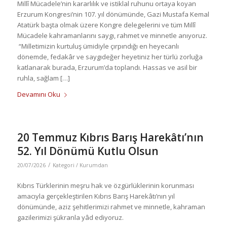
Millî Mücadele’nin kararlılık ve istiklal ruhunu ortaya koyan
Erzurum Kongresi’nin 107. yıl dönümünde, Gazi Mustafa Kemal
Atatürk başta olmak üzere Kongre delegelerini ve tüm Millî
Mücadele kahramanlarını saygı, rahmet ve minnetle anıyoruz.
“Milletimizin kurtuluş ümidiyle çırpındığı en heyecanlı
dönemde, fedakâr ve saygıdeğer heyetiniz her türlü zorluğa
katlanarak burada, Erzurum’da toplandı. Hassas ve asil bir
ruhla, sağlam […]
Devamını Oku
20 Temmuz Kıbrıs Barış Harekâtı’nın
52. Yıl Dönümü Kutlu Olsun
/
20/07/2026
Kategori /
Kurumdan
Kıbrıs Türklerinin meşru hak ve özgürlüklerinin korunması
amacıyla gerçekleştirilen Kıbrıs Barış Harekâtı’nın yıl
dönümünde, aziz şehitlerimizi rahmet ve minnetle, kahraman
gazilerimizi şükranla yâd ediyoruz.