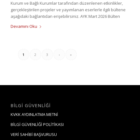
Kurum ve Bağlı Kurumlar tarafından düzenlenen etkinlikler,
gerçekleştirilen projeler ve yayımlanan eserlerle ilgili bültene
aşağıdaki bağlantıdan erişebilirsiniz. AYK Mart 2026 Bülten
Devamını Oku
1
2
3
›
»
BILGI GÜVENLIĞI
KVKK AYDINLATMA METNİ
BİLGİ GÜVENLİĞİ POLİTİKASI
VERİ SAHİBİ BAŞVURUSU