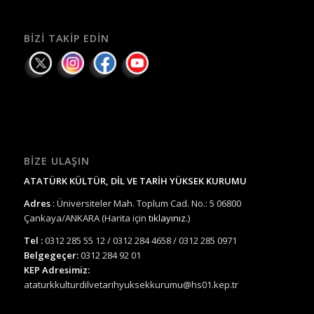
BIZI TAKIP EDIN
BIZE ULAŞIN
ATATÜRK KÜLTÜR, DİL VE TARİH YÜKSEK KURUMU
Adres
: Üniversiteler Mah. Toplum Cad. No.: 5 06800
Çankaya/ANKARA (Harita için
tıklayınız.
)
Tel :
0312 285 55 12 / 0312 284 4658 / 0312 285 0971
Belgegeçer:
0312 284 92 01
KEP Adresimiz:
ataturkkulturdilvetarihyuksekkurumu@hs01.kep.tr