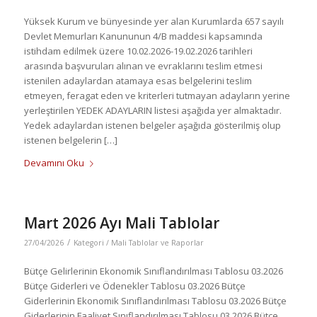
Yüksek Kurum ve bünyesinde yer alan Kurumlarda 657 sayılı
Devlet Memurları Kanununun 4/B maddesi kapsamında
istihdam edilmek üzere 10.02.2026-19.02.2026 tarihleri
arasında başvuruları alınan ve evraklarını teslim etmesi
istenilen adaylardan atamaya esas belgelerini teslim
etmeyen, feragat eden ve kriterleri tutmayan adayların yerine
yerleştirilen YEDEK ADAYLARIN listesi aşağıda yer almaktadır.
Yedek adaylardan istenen belgeler aşağıda gösterilmiş olup
istenen belgelerin […]
Devamını Oku
Mart 2026 Ayı Mali Tablolar
/
27/04/2026
Kategori /
Mali Tablolar ve Raporlar
Bütçe Gelirlerinin Ekonomik Sınıflandırılması Tablosu 03.2026
Bütçe Giderleri ve Ödenekler Tablosu 03.2026 Bütçe
Giderlerinin Ekonomik Sınıflandırılması Tablosu 03.2026 Bütçe
Giderlerinin Faaliyet Sınıflandırılması Tablosu 03.2026 Bütçe