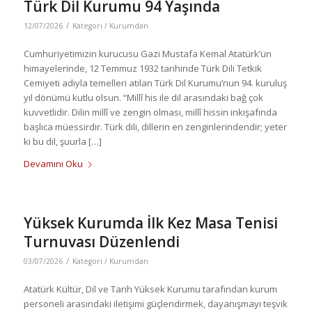
Türk Dil Kurumu 94 Yaşında
/
12/07/2026
Kategori /
Kurumdan
Cumhuriyetimizin kurucusu Gazi Mustafa Kemal Atatürk’ün
himayelerinde, 12 Temmuz 1932 tarihinde Türk Dili Tetkik
Cemiyeti adıyla temelleri atılan Türk Dil Kurumu’nun 94. kuruluş
yıl dönümü kutlu olsun. “Millî his ile dil arasındaki bağ çok
kuvvetlidir. Dilin millî ve zengin olması, millî hissin inkişafında
başlıca müessirdir. Türk dili, dillerin en zenginlerindendir; yeter
ki bu dil, şuurla […]
Devamını Oku
Yüksek Kurumda İlk Kez Masa Tenisi
Turnuvası Düzenlendi
/
03/07/2026
Kategori /
Kurumdan
Atatürk Kültür, Dil ve Tarih Yüksek Kurumu tarafından kurum
personeli arasındaki iletişimi güçlendirmek, dayanışmayı teşvik