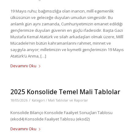
19 Mayıs ruhu; bağımsızlığa olan inancın, millî egemenlik
ülküsünün ve geleceğe duyulan umudun simgesidir. Bu
anlamlı gün aynı zamanda, Cumhuriyetimizin emanet edildiği
gençlerimize duyulan güvenin en güçlü ifadesidir. Başta Gazi
Mustafa Kemal Atatürk ve silah arkadaşları olmak üzere, Millî
Mücadele’nin bütün kahramanlarını rahmet, minnet ve
saygıyla anıyor; milletimizin ve kıymetli gençlerimizin 19 Mayıs
Atatürk’ü Anma, […]
Devamını Oku
2025 Konsolide Temel Mali Tablolar
/
18/05/2026
Kategori /
Mali Tablolar ve Raporlar
Konsolide Bilanço Konsolide Faaliyet Sonuçları Tablosu
(ekod4) Konsolide Faaliyet Tablosu (ekod2)
Devamını Oku