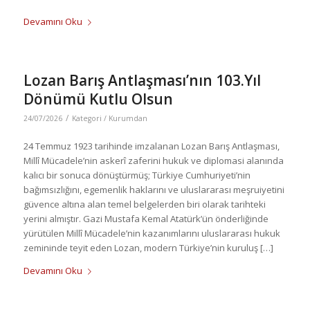
Devamını Oku
Lozan Barış Antlaşması’nın 103.Yıl
Dönümü Kutlu Olsun
/
24/07/2026
Kategori /
Kurumdan
24 Temmuz 1923 tarihinde imzalanan Lozan Barış Antlaşması,
Millî Mücadele’nin askerî zaferini hukuk ve diplomasi alanında
kalıcı bir sonuca dönüştürmüş; Türkiye Cumhuriyeti’nin
bağımsızlığını, egemenlik haklarını ve uluslararası meşruiyetini
güvence altına alan temel belgelerden biri olarak tarihteki
yerini almıştır. Gazi Mustafa Kemal Atatürk’ün önderliğinde
yürütülen Millî Mücadele’nin kazanımlarını uluslararası hukuk
zemininde teyit eden Lozan, modern Türkiye’nin kuruluş […]
Devamını Oku