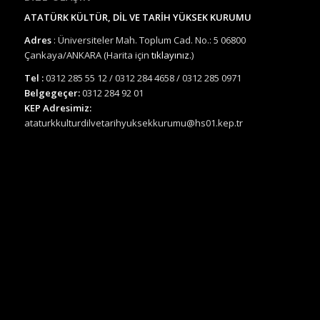
ATATÜRK KÜLTÜR, DİL VE TARİH YÜKSEK KURUMU
Adres
: Üniversiteler Mah. Toplum Cad. No.: 5 06800
Çankaya/ANKARA (Harita için
tıklayınız.
)
Tel :
0312 285 55 12 / 0312 284 4658 / 0312 285 0971
Belgegeçer:
0312 284 92 01
KEP Adresimiz:
ataturkkulturdilvetarihyuksekkurumu@hs01.kep.tr