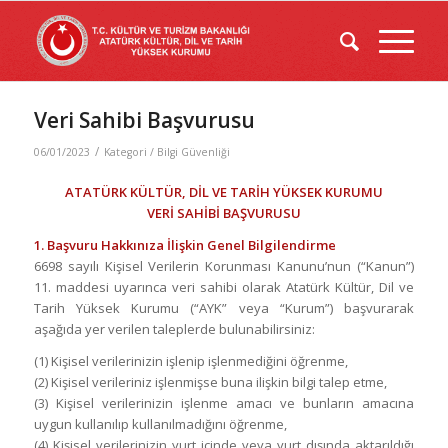
Veri Sahibi Başvurusu
/
06/01/2023
Kategori /
Bilgi Güvenliği
ATATÜRK KÜLTÜR, DİL VE TARİH YÜKSEK KURUMU
VERİ SAHİBİ BAŞVURUSU
1. Başvuru Hakkınıza İlişkin Genel Bilgilendirme
6698 sayılı Kişisel Verilerin Korunması Kanunu’nun (“Kanun”)
11. maddesi uyarınca veri sahibi olarak Atatürk Kültür, Dil ve
Tarih Yüksek Kurumu (“AYK” veya “Kurum”) başvurarak
aşağıda yer verilen taleplerde bulunabilirsiniz:
(1) Kişisel verilerinizin işlenip işlenmediğini öğrenme,
(2) Kişisel verileriniz işlenmişse buna ilişkin bilgi talep etme,
(3) Kişisel verilerinizin işlenme amacı ve bunların amacına
uygun kullanılıp kullanılmadığını öğrenme,
(4) Kişisel verilerinizin yurt içinde veya yurt dışında aktarıldığı