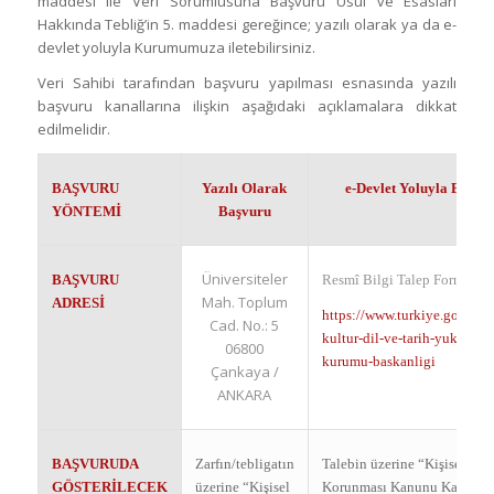
maddesi ile Veri Sorumlusuna Başvuru Usul ve Esasları
Hakkında Tebliğ’in 5. maddesi gereğince; yazılı olarak ya da e-
devlet yoluyla Kurumumuza iletebilirsiniz.
Veri Sahibi tarafından başvuru yapılması esnasında yazılı
başvuru kanallarına ilişkin aşağıdaki açıklamalara dikkat
edilmelidir.
BAŞVURU
Yazılı Olarak
e-Devlet
Yoluyla Başvu
YÖNTEMİ
Başvuru
Üniversiteler
BAŞVURU
Resmî Bilgi Talep Formu
Mah. Toplum
ADRESİ
https://www.turkiye.gov.tr/at
Cad. No.: 5
kultur-dil-ve-tarih-yuksek-
06800
kurumu-baskanligi
Çankaya /
ANKARA
BAŞVURUDA
Zarfın/tebligatın
Talebin üzerine “Kişisel Veri
GÖSTERİLECEK
üzerine “Kişisel
Korunması Kanunu Kapsamı