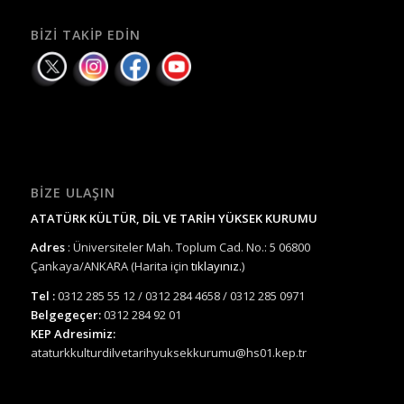
BIZI TAKIP EDIN
BIZE ULAŞIN
ATATÜRK KÜLTÜR, DİL VE TARİH YÜKSEK KURUMU
Adres
: Üniversiteler Mah. Toplum Cad. No.: 5 06800
Çankaya/ANKARA (Harita için
tıklayınız.
)
Tel :
0312 285 55 12 / 0312 284 4658 / 0312 285 0971
Belgegeçer:
0312 284 92 01
KEP Adresimiz:
ataturkkulturdilvetarihyuksekkurumu@hs01.kep.tr