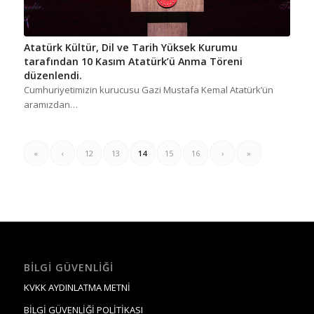
Atatürk Kültür, Dil ve Tarih Yüksek Kurumu
tarafından 10 Kasım Atatürk’ü Anma Töreni
düzenlendi.
Cumhuriyetimizin kurucusu Gazi Mustafa Kemal Atatürk’ün
aramızdan…
«
‹
12
13
14
15
16
›
»
BILGI GÜVENLIĞI
KVKK AYDINLATMA METNİ
BİLGİ GÜVENLİĞİ POLİTİKASI