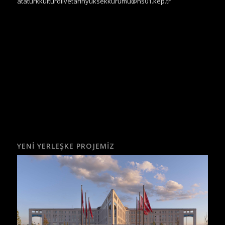
ataturkkulturdilvetarihyuksekkurumu@hs01.kep.tr
YENI YERLEŞKE PROJEMIZ