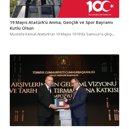
19 Mayıs Atatürk’ü Anma, Gençlik ve Spor Bayramı
Kutlu Olsun
Mustafa Kemal Atatürk’ün 19 Mayıs 1919’da Samsun’a çıkışı,…