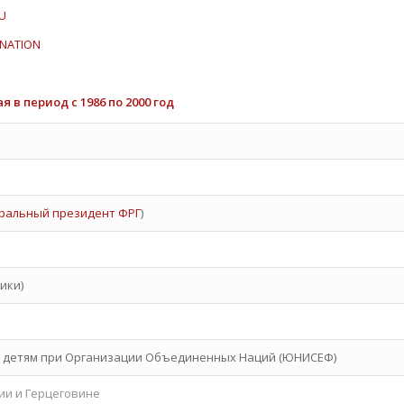
U
INATION
 период с 1986 по 2000 год
ральный президент ФРГ
)
ики)
детям при Организации Объединенных Наций (ЮНИСЕФ)
ии и Герцеговине