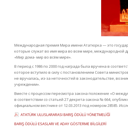
Международная премия Мира имени Ататюрка — это государ
которые служат во имя мира во всем мире, международной 
«Мир дома- мир во всём мире».
В период с 1986 по 2000 год награда была вручена в соотв
которое вступило в силу с постановлением Совета министров п
не вручалась, из-за неточностей в законодательстве, возни
учреждении».
Вместе с процессом пересмотра закона положение «О межд
в соответствии со статьей 27 декрета-закона № 664, опублико
официальном вестнике от 12.03.2013 под номером 28585. Ис
ATATÜRK ULUSLARARASI BARIŞ ÖDÜLÜ YÖNETMELİĞİ
BARIŞ ÖDÜLÜ ESASLARI VE ADAY GÖSTERME BİLGİLERİ