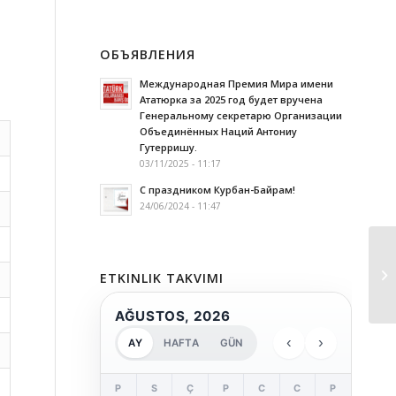
ОБЪЯВЛЕНИЯ
Международная Премия Мира имени
Ататюрка за 2025 год будет вручена
Генеральному секретарю Организации
Объединённых Наций Антониу
Гутерришу.
03/11/2025 - 11:17
С праздником Курбан-Байрам!
24/06/2024 - 11:47
П
ETKINLIK TAKVIMI
Ис
AĞUSTOS, 2026
‹
›
AY
HAFTA
GÜN
P
S
Ç
P
C
C
P