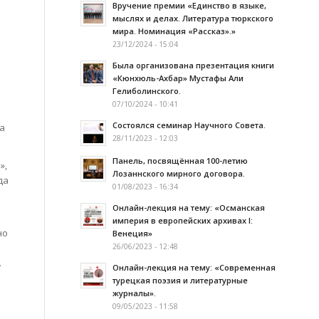
Вручение премии «Единство в языке,
мыслях и делах. Литература тюркского
мира. Номинация «Рассказ».»
23/12/2024 - 15:04
Была организована презентация книги
«Кюнхюль-Ахбар» Мустафы Али
Гелиболинского.
07/10/2024 - 10:41
Состоялся семинар Научного Совета.
а
28/11/2023 - 12:03
Панель, посвящённая 100-летию
»,
Лозаннского мирного договора.
да
01/08/2023 - 16:34
Онлайн-лекция на тему: «Османская
империя в европейских архивах I:
но
Венеция»
26/06/2023 - 12:48
.
Онлайн-лекция на тему: «Современная
турецкая поэзия и литературные
журналы».
09/05/2023 - 11:58