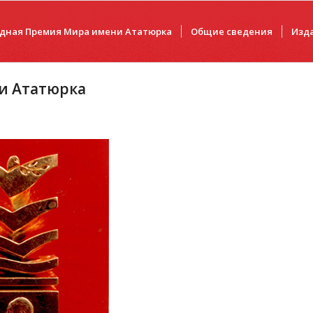
дная Премия Мира имени Ататюрка
Общие сведения
Изд
и Ататюрка