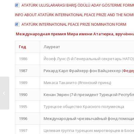
ATATÜRK ULUSLARARASI BARIŞ ÖDÜLÜ ADAY GÖSTERME FORM
INFO ABOUT ATATÜRK INTERNATIONAL PEACE PRIZE AND THE NOM
ATATÜRK INTERNATIONAL PEACE PRIZE NOMINATION FORM
Международная премия Мира имени Ататюрка, вручённая в
Год
Лауреат
1986
Йозеф Лунс (5-й Генеральный секретарь НАТО)
1987
Рихард Карл Фрайхерр фон Вайцзеккер (
Феде
1989
Микаса Такахито (Японский принц)
101-ая годовщина
1990
Кенан Эврен (7-й президент Турецкой Республ
Битвы при Сакарье
1995
Турецкое общество Красного полумесяца
1996
Международный чрезвычайный фонд помощи 
1997
Целевая группа турецких миротворцев в Босн