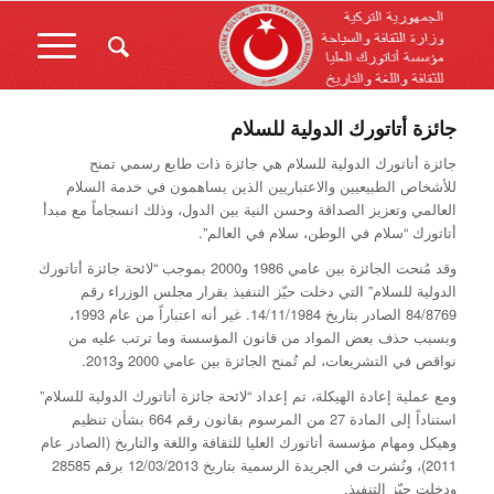
جائزة أتاتورك الدولية للسلام
جائزة أتاتورك الدولية للسلام هي جائزة ذات طابع رسمي تمنح
للأشخاص الطبيعيين والاعتباريين الذين يساهمون في خدمة السلام
العالمي وتعزيز الصداقة وحسن النية بين الدول، وذلك انسجاماً مع مبدأ
أتاتورك “سلام في الوطن، سلام في العالم”.
وقد مُنحت الجائزة بين عامي 1986 و2000 بموجب “لائحة جائزة أتاتورك
الدولية للسلام” التي دخلت حيّز التنفيذ بقرار مجلس الوزراء رقم
84/8769 الصادر بتاريخ 14/11/1984. غير أنه اعتباراً من عام 1993،
وبسبب حذف بعض المواد من قانون المؤسسة وما ترتب عليه من
نواقص في التشريعات، لم تُمنح الجائزة بين عامي 2000 و2013.
ومع عملية إعادة الهيكلة، تم إعداد “لائحة جائزة أتاتورك الدولية للسلام”
استناداً إلى المادة 27 من المرسوم بقانون رقم 664 بشأن تنظيم
وهيكل ومهام مؤسسة أتاتورك العليا للثقافة واللغة والتاريخ (الصادر عام
2011)، ونُشرت في الجريدة الرسمية بتاريخ 12/03/2013 برقم 28585
ودخلت حيّز التنفيذ.