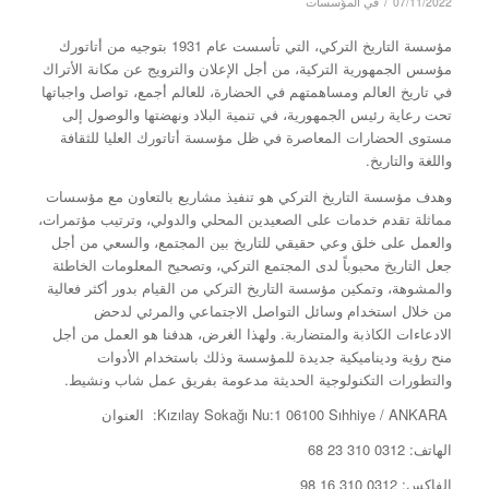
/
07/11/2022
في
المؤسسات
مؤسسة التاريخ التركي، التي تأسست عام 1931 بتوجيه من أتاتورك
مؤسس الجمهورية التركية، من أجل الإعلان والترويج عن مكانة الأتراك
في تاريخ العالم ومساهمتهم في الحضارة، للعالم أجمع، تواصل واجباتها
تحت رعاية رئيس الجمهورية، في تنمية البلاد ونهضتها والوصول إلى
مستوى الحضارات المعاصرة في ظل مؤسسة أتاتورك العليا للثقافة
واللغة والتاريخ.
وهدف مؤسسة التاريخ التركي هو تنفيذ مشاريع بالتعاون مع مؤسسات
مماثلة تقدم خدمات على الصعيدين المحلي والدولي، وترتيب مؤتمرات،
والعمل على خلق وعي حقيقي للتاريخ بين المجتمع، والسعي من أجل
جعل التاريخ محبوباً لدى المجتمع التركي، وتصحيح المعلومات الخاطئة
والمشوهة، وتمكين مؤسسة التاريخ التركي من القيام بدور أكثر فعالية
من خلال استخدام وسائل التواصل الاجتماعي والمرئي لدحض
الادعاءات الكاذبة والمتضاربة. ولهذا الغرض، هدفنا هو العمل من أجل
منح رؤية وديناميكية جديدة للمؤسسة وذلك باستخدام الأدوات
والتطورات التكنولوجية الحديثة مدعومة بفريق عمل شاب ونشيط.
Kızılay Sokağı Nu:1 06100 Sıhhiye / ANKARA: العنوان
الهاتف: 0312 310 23 68
الفاكس: 0312 310 16 98