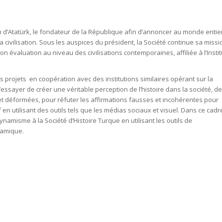
on d’Atatürk, le fondateur de la République afin d’annoncer au monde entie
la civilisation. Sous les auspices du président, la Société continue sa missi
 évaluation au niveau des civilisations contemporaines, affiliée à l’Instit
es projets en coopération avec des institutions similaires opérant sur la
essayer de créer une véritable perception de l’histoire dans la société, de
s et déformées, pour réfuter les affirmations fausses et incohérentes pour
 en utilisant des outils tels que les médias sociaux et visuel. Dans ce cadr
namisme à la Société d’Histoire Turque en utilisant les outils de
namique.