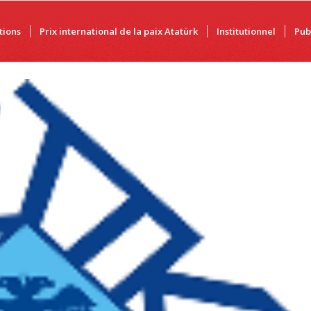
utions
Prix international de la paix Atatürk
Institutionnel
Pub