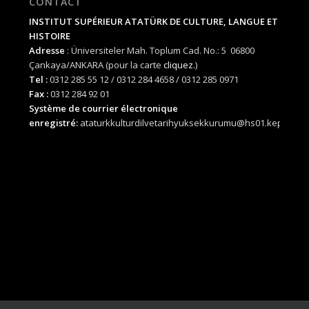
CONTACT
INSTITUT SUPÉRIEUR ATATÜRK DE CULTURE, LANGUE ET
HISTOIRE
Adresse
: Üniversiteler Mah. Toplum Cad. No.: 5 06800
Çankaya/ANKARA (pour la carte
cliquez.
)
Tel :
0312 285 55 12 / 0312 284 4658 / 0312 285 0971
Fax :
0312 284 92 01
Système de courrier électronique
enregistré:
ataturkkulturdilvetarihyuksekkurumu@hs01.kep.tr