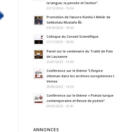
la langue, la pensée et l’action”.
23/12/2024 - 15:04
Promotion de l’œuvre Künhü-l Ahbâr de
Gelibolulu Mustafa Âli.
04/10/2024 - 18:04
Colloque du Conseil Scientifique.
27/11/2023 - 18:03
Panel sur le centenaire du Traité de Paix
de Lausanne
25/07/2023 - 13:50
Conférence sur le thème “L’Empire
ottoman dans les archives européennes I:
Venise
20/06/2023 - 14:24
Conférence sur le thème « Poèsie turque
contemporaine et Revue de poésie”.
09/05/2023 - 10:41
ANNONCES