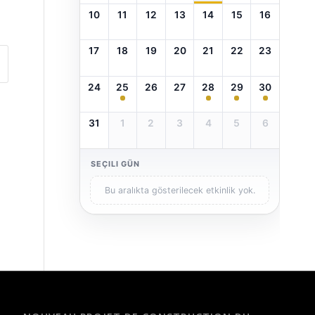
10
11
12
13
14
15
16
17
18
19
20
21
22
23
24
25
26
27
28
29
30
31
1
2
3
4
5
6
SEÇILI GÜN
Bu aralıkta gösterilecek etkinlik yok.