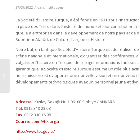
/
27/09/2022
dans
Institutions
La Société d’Histoire Turque, a été fondé en 1931 sous l’instructi
la place des Turcs dans l’histoire du monde et leur contribution à 
qu’elle a entreprise dans le développement de notre pays et de son
Supérieur Atatürk de Culture, Langue et Histoire.
Notre but, en tant que Société d’Histoire Turque est de réaliser d
scène nationale et internationale, d’organiser des conférences, d’
vulgariser l’histoire en Turquie, de corriger informations fausse
garantir que la Société d’Histoire Turque assume un rôle plus actif
SOCIÉTÉ DE LANGUE
notre mission est d’apporter une nouvelle vision et un nouveau dy
TURQUE
développements technologiques avec un personnel jeune et dy
Adresse
: Kızılay Sokağı Nu:1 06100 Sıhhiye / ANKARA
Tél:
0312 310 23 68
Fax:
0312 310 16 98
Courriel:
bim@ttk.org.tr
http://www.ttk.gov.tr/