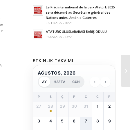
Le Prix international de la paix Atatürk 2025
sera décerné au Secrétaire général des
Nations unies, António Guterres.
r
03/11/2025 - 10:26
on
ut
ATATÜRK ULUSLARARASI BARIŞ ÖDÜLÜ
15/05/2025 - 13:55
ETKINLIK TAKVIMI
e,
AĞUSTOS, 2026
‹
›
AY
HAFTA
GÜN
P
S
Ç
P
C
C
P
27
28
29
30
31
1
2
3
4
5
6
7
8
9