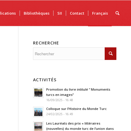
lications
Bibliothèques
SII
Contact
Français
RECHERCHE
ACTIVITÉS
Promotion du livre intitulé “ Monuments
turcs en images”
16/09/2025 - 16:48
Colloque sur l’Histoire du Monde Turc
24/02/2025 - 16:49
Les Lauréats des prix « littéraires
(nouvelles) du monde turc de l’union dans