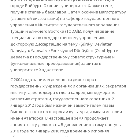
городе Байбурт. Окончил университет Хаджеттепе,
получив степень бакалавра. Затем окончив магистратуру
(с защитой диссертации) на кафедре государственного
управления в Институте государственного управления
Турции и Ближнего Востока (TODAİE), получил звание
специалиста по государственному управлению.
Докторскую диссертацию на тему «Şûrâ-yı Devletten
Danıştaya: Yapısal ve Fonksiyonel Dönüşüm» (От «Шура-и
Девлет»а к Государственному совету: структурные и
функциональные преобразования) защитил в
университете Хаджеттепе.
С 2004 года занимал должности директора в
государственных учреждениях и организациях, секретаря
института, менеджера отдела кадров, менеджера по
развитию стратегии, государственного советника. 2
января 2012 года был назначен заместителем главы
Высшего совета по вопросам культуры, языка и истории
имени Ататюрка. В настоящее время продолжает
занимать эту должность. В дополнение к этому с августа
2016 года по январь 2018 года временно исполнял