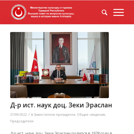
Д-р ист. наук доц. Зеки Эраслан
/
27/09/2022
в
Заместители президента
,
Общие сведения
,
Председатели
Д-р ист. наук доц. Зеки Эраслан родился в 1978 году в