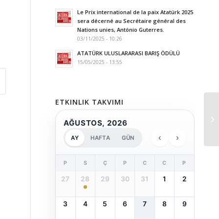
Le Prix international de la paix Atatürk 2025
sera décerné au Secrétaire général des
Nations unies, António Guterres.
03/11/2025 - 10:26
ATATÜRK ULUSLARARASI BARIŞ ÖDÜLÜ
15/05/2025 - 13:55
ETKINLIK TAKVIMI
AĞUSTOS, 2026
‹
›
AY
HAFTA
GÜN
P
S
Ç
P
C
C
P
27
28
29
30
31
1
2
3
4
5
6
7
8
9