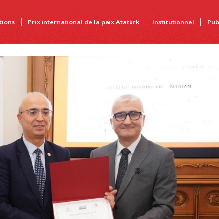
utions
Prix international de la paix Atatürk
Institutionnel
Pub