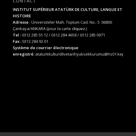
CONTACT
INSTITUT SUPÉRIEUR ATATÜRK DE CULTURE, LANGUE ET
HISTOIRE
Adresse
: Üniversiteler Mah. Toplum Cad. No.: 5 06800
Çankaya/ANKARA (pour la carte
cliquez.
)
Tel :
0312 285 55 12 / 0312 284 4658 / 0312 285 0971
Fax :
0312 284 92 01
Système de courrier électronique
enregistré:
ataturkkulturdilvetarihyuksekkurumu@hs01.kep.tr