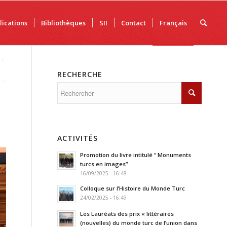
lications
Bibliothèques
SII
Contact
Français
RECHERCHE
ACTIVITÉS
Promotion du livre intitulé “ Monuments
turcs en images”
16/09/2025 - 16:48
Colloque sur l’Histoire du Monde Turc
24/02/2025 - 16:49
Les Lauréats des prix « littéraires
(nouvelles) du monde turc de l’union dans