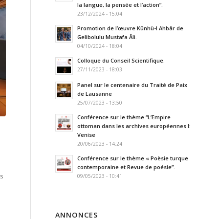
la langue, la pensée et l’action”.
23/12/2024 - 15:04
Promotion de l’œuvre Künhü-l Ahbâr de
Gelibolulu Mustafa Âli.
04/10/2024 - 18:04
Colloque du Conseil Scientifique.
27/11/2023 - 18:03
Panel sur le centenaire du Traité de Paix
de Lausanne
25/07/2023 - 13:50
Conférence sur le thème “L’Empire
ottoman dans les archives européennes I:
Venise
20/06/2023 - 14:24
Conférence sur le thème « Poèsie turque
contemporaine et Revue de poésie”.
us
09/05/2023 - 10:41
u
ANNONCES