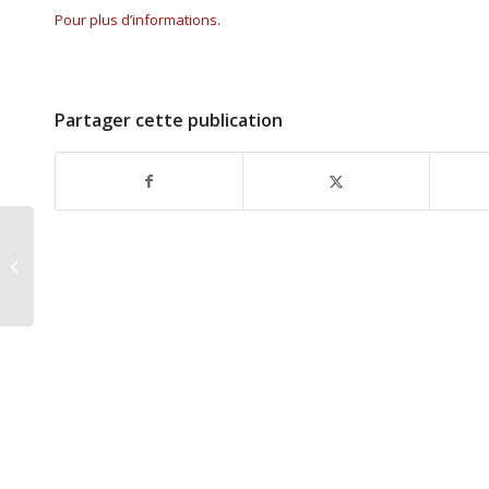
Pour plus d’informations.
Partager cette publication
Symposium
International sur le
Centenaire de
l’Armistice de Mudanya