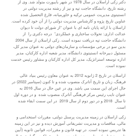
دکتر زکی اَراسلان در سال 1978 در شهر بایبورت متولد شد. وی از
رشته تاریخ، دانشگاه حاجت تپه و نیز از رشته مدیریت دولتی در
انستیتوی مدیریت عمومی ترکیه و خاورمیانه، فارغ التحصیل شده
عناوین تاریخ پژوه و کارشناس مدیریت دولتی را از آن خود کرده است.
اراسلان با ارائه پایان نامه ای با عنوان “از شورای دولت تا دیوان
عدالت اداری: تحولات ساختاری و عملکردی” درجه دکتری را از
دانشگاه حاجت تپه دریافت نموده است. زکی اراسلان از سال 2004
بدین سو در برخی مؤسسات و سازمان‌های دولتی به عنوان مدیر کل،
مسئول دبیرخانه انستیتوی دانشگاه، مدیر شعبه اداره کارکنان، مدیر
اداره توسعه استراتژیک، مدیر کل اداره کارکنان و مشاور رئیس خدمت
نموده است.
اراسلان در تاریخ 2 ژانویه 2012 به عنوان معاون رئیس بنیاد عالی
فرهنگ، زبان و تاریخ آتاترک منصوب شده و تا کنون (سپتامبر 2022) در
حال اجرای این سمت می باشد. وی در عین حال در سال 2016 به
عنوان نایب رئیس مرکز فرهنگی آتاترک منصوب شده و در دوره اول
تا سال 2018 و در دور دوم از سال 2019 در این سمت ابقاء شده
است.
زکی اراسلان در زمینه مدیریت پرسنل دولتی، مقررات استخدامی و
مالی، مناقصات و مدیریت تشریفاتی آموزش دیده و نیز در این زمینه
ها تدریس نموده است. در تهیه قانون و مقررات، قوانین ثانویه (آیین
نامه، بخشنامه)، برنامه ریزی راهبردی، برنامه عملکرد و گزارش فعالیت