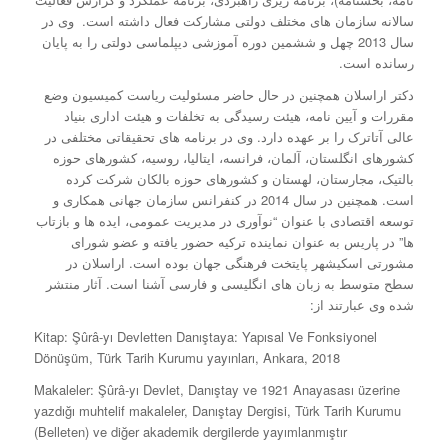
سالانه سازمان های مختلف دولتی مشارکت فعال داشته است. وی در
سال 2013 چهل و ششمین دوره آموزشی دیپلماسی دولتی را به پایان
رسانده است.
دکتر اراسلان همچنین در حال حاضر مسئولیت ریاست کمیسیون وضع
مقررات و آیین نامه، هیئت رسیدگی به تخلفات و هیئت اداری بنیاد
عالی آتاترک را بر عهده دارد. وی در برنامه های تحقیقاتی مختلفی در
کشورهای انگلستان، آلمان، فرانسه، ایتالیا، روسیه، کشورهای حوزه
بالتیک، مجارستان، لهستان و کشورهای حوزه بالکان شرکت کرده
است. همچنین در سال 2014 در کنفرانس سازمان جهانی همکاری و
توسعه اقتصادی با عنوان “نوآوری در مدیریت عمومی، ایده ها و بازتاب
ها” در پاریس به عنوان نماینده ترکیه حضور یافته و عضو شورای
مشورتی اسکیشهر پایتخت فرهنگی جهان بوده است. اراسلان در
سطح متوسط به زبان های انگلیسی و فارسی آشنا است. آثار منتشر
شده وی عبارتند از:
Kitap: Şûrâ-yı Devletten Danıştaya: Yapısal Ve Fonksiyonel
Dönüşüm, Türk Tarih Kurumu yayınları, Ankara, 2018
Makaleler: Şûrâ-yı Devlet, Danıştay ve 1921 Anayasası üzerine
yazdığı muhtelif makaleler, Danıştay Dergisi, Türk Tarih Kurumu
(Belleten) ve diğer akademik dergilerde yayımlanmıştır