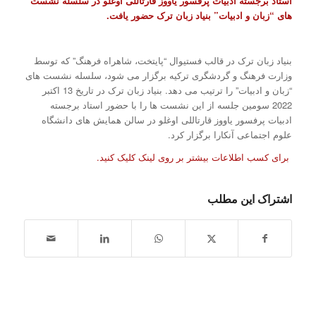
استاد برجسته ادبیات پرفسور یاووز قارتاللی اوغلو در سلسله نشست
های “زبان و ادبیات” بنیاد زبان ترک حضور یافت.
بنیاد زبان ترک در قالب فستیوال “پایتخت، شاهراه فرهنگ” که توسط
وزارت فرهنگ و گردشگری ترکیه برگزار می شود، سلسله نشست های
“زبان و ادبیات” را ترتیب می دهد. بنیاد زبان ترک در تاریخ 13 اکتبر
2022 سومین جلسه از این نشست ها را با حضور استاد برجسته
ادبیات پرفسور یاووز قارتاللی اوغلو در سالن همایش های دانشگاه
علوم اجتماعی آنکارا برگزار کرد.
برای کسب اطلاعات بیشتر بر روی لینک کلیک کنید.
اشتراک این مطلب