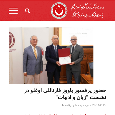
حضور پرفسور یاووز قارتاللی اوغلو در
نشست "زبان و ادبیات"
/
29/11/2022
در
فعالیت ها و برنامه ها