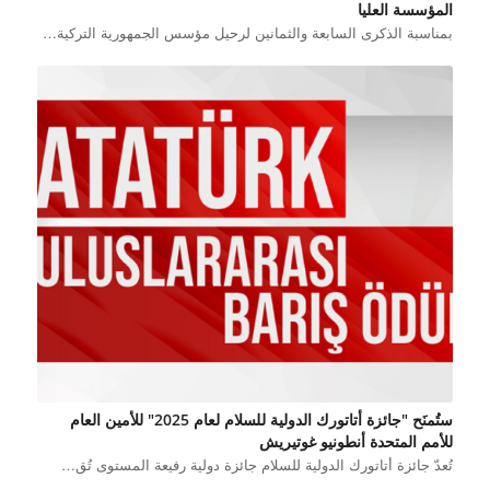
المؤسسة العليا
بمناسبة الذكرى السابعة والثمانين لرحيل مؤسس الجمهورية التركية…
ستُمنَح "جائزة أتاتورك الدولية للسلام لعام 2025" للأمين العام
للأمم المتحدة أنطونيو غوتيريش
تُعدّ جائزة أتاتورك الدولية للسلام جائزة دولية رفيعة المستوى تُق…