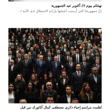
نهنئكم بيوم 29 أكتوبر عيد الجمهورية
إنّ جمهوريتَنا التي أُرسيَت أسُسُها بإرادةِ الاستقلالِ لدى الأمة ا…
نُظمت مراسم إحياء ذكرى مصطفى كمال أتاتورك من قبل