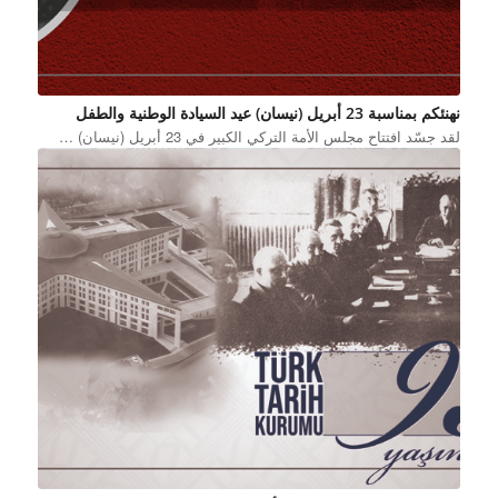
نهنئكم بمناسبة 23 أبريل (نيسان) عيد السيادة الوطنية والطفل
لقد جسّد افتتاح مجلس الأمة التركي الكبير في 23 أبريل (نيسان) …