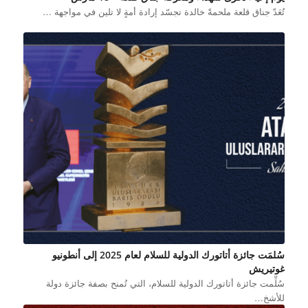
تُعَدّ جناق قلعة ملحمةً خالدة تجسّد إرادة أمةٍ لا تلين في مواجهة …
سُلمَت جائزة أتاتورك الدولية للسلام لعام 2025 إلى أنطونيو
غوتيريش
سُلِّمت جائزة أتاتورك الدولية للسلام، التي تُمنح بصفة جائزة دولة
للأشخ…