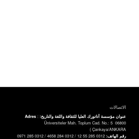
الاتصالات
عنوان مؤسسة أتاتورك العليا للثقافة واللغة والتاريخ:
:
Adres
Üniversiteler Mah. Toplum Cad. No.: 5 06800
)
Çankaya/ANKARA
رقم الهاتف:
0312 285 55 12 / 0312 284 4658 / 0312 285 0971