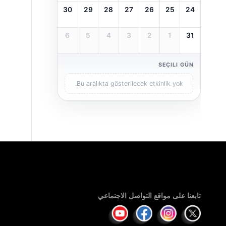
30
29
28
27
26
25
24
6
5
4
3
2
1
31
SEÇILI GÜN
Bu aralıkta gösterilecek etkinlik yok.
تابعنا على مواقع التواصل الاجتماعي