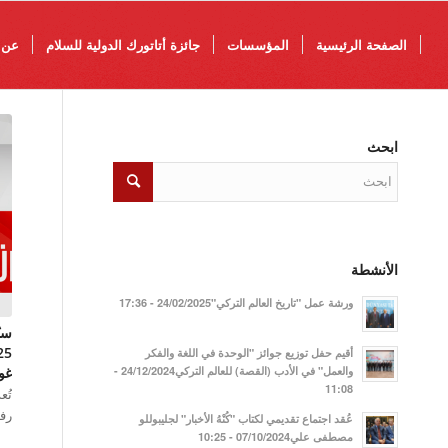
الصفحة الرئيسية
المؤسسات
جائزة أتاتورك الدولية للسلام
عن 
ابحث
الأنشطة
ورشة عمل "تاريخ العالم التركي"24/02/2025 - 17:36
ستُ
أقيم حفل توزيع جوائز "الوحدة في اللغة والفكر
والعمل" في الأدب (القصة) للعالم التركي24/12/2024 -
غو
11:08
تُع
رف
عُقد اجتماع تقديمي لكتاب "كُنْهُ الأخبار" لجليبوللو
مصطفى علي07/10/2024 - 10:25