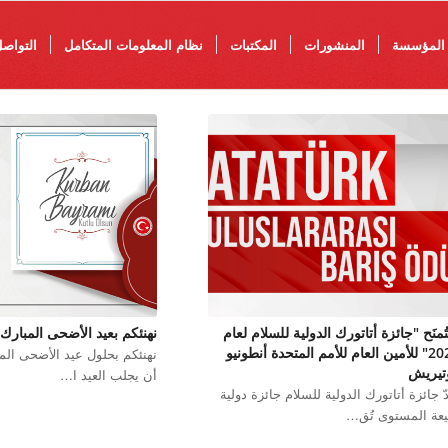
المؤسسة
المنشورات
المكتبات
نظام المعلومات المتكامل
التواص
منَح "جائزة أتاتورك الدولية للسلام لعام
نهنئكم بعيد الأضحى المبارك
2025" للأمين العام للأمم المتحدة أنطونيو
نهنئكم بحلول عيد الأضحى المبا
تيريش
أن يجلب العيد ا…
دّ جائزة أتاتورك الدولية للسلام جائزة دولية
يعة المستوى تُق…