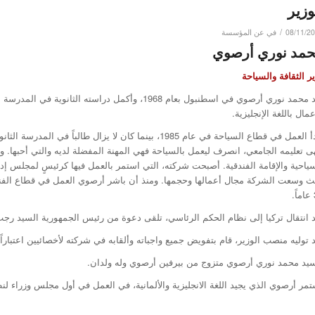
وزير
/
08/11/2
في
عن المؤسسة
مد نوري أرصوي
ر الثقافة والسياحة
ولد محمد نوري أرصوي في اسطنبول بعام 1968، وأكمل درا
عمال باللغة الإنجليزية.
بدأ العمل في قطاع السياحة في عام 1985، بينما كان لا يزال
ياحية والإقامة الفندقية. أصبحت شركته، التي استمر بالعمل فيها كرئيسٍ لمجلس إد
.
 انتقال تركيا إلى نظام الحكم الرئاسي، تلقى دعوة من رئيس الجمهورية السيد رجب طي
 توليه منصب الوزير، قام بتفويض جميع واجباته وألقابه في شركته لأخصائيين اعتباراً من 11 تموز 
سيد محمد نوري أرصوي متزوج من بيرفين أرصوي وله ولدان.
مر أرصوي الذي يجيد اللغة الانجليزية والألمانية، في العمل في أول مجلس وزراء لنظام 