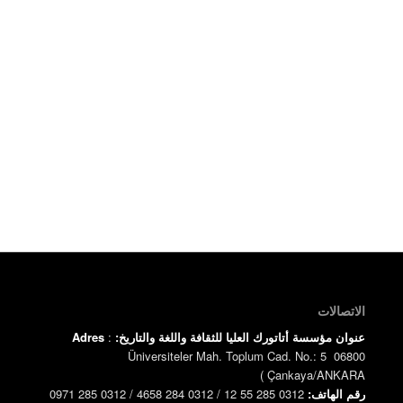
الاتصالات
عنوان مؤسسة أتاتورك العليا للثقافة واللغة والتاريخ:
:
Adres
Üniversiteler Mah. Toplum Cad. No.: 5 06800
)
Çankaya/ANKARA
رقم الهاتف:
0312 285 55 12 / 0312 284 4658 / 0312 285 0971