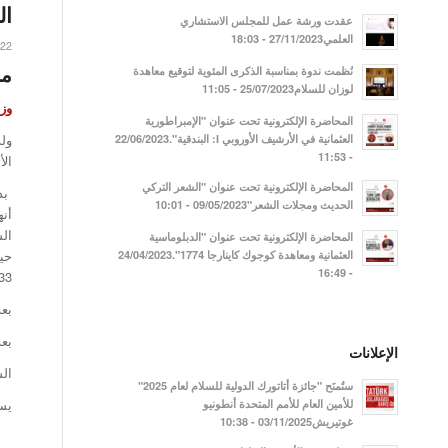
ال
عقدت ورشة عمل للمجلس الاستشاري
العلمي27/11/2023 - 18:03
022
مح
نُظمت ندوة بمناسبة الذكرى المئوية لتوقيع معاهدة
لوزان للسلام25/07/2023 - 11:05
وزي
المحاضرة الإلكترونية تحت عنوان "الإمبراطورية
العثمانية في الأرشيف الأوروبي I: البندقية".22/06/2023
- 11:53
الأ
المحاضرة الإلكترونية تحت عنوان "الشعر التركي
الحديث ومجلات الشعر"09/05/2023 - 10:01
الس
المحاضرة الإلكترونية تحت عنوان "الدبلوماسية
العثمانية ومعاهدة كوجوك كاينارجا 1774".24/04/2023
- 16:49
33 عاماً
بعد
بعد
الإعلانات
ال
ستُمنَح "جائزة أتاتورك الدولية للسلام لعام 2025"
يست
للأمين العام للأمم المتحدة أنطونيو
غوتيريش03/11/2025 - 10:38