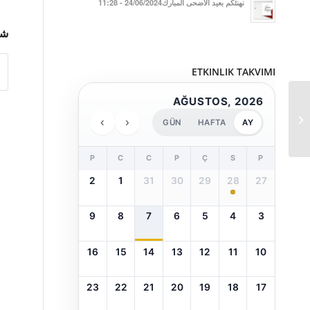
نهنئكم بعيد الأضحى المبارك24/06/2024 - 11:28
شا
ETKINLIK TAKVIMI
AĞUSTOS, 2026
المجلس الاستشاري العالي
›
‹
GÜN
HAFTA
AY
P
C
C
P
Ç
S
P
2
1
31
30
29
28
27
9
8
7
6
5
4
3
16
15
14
13
12
11
10
23
22
21
20
19
18
17