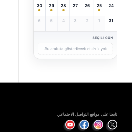
30
29
28
27
26
25
24
6
5
4
3
2
1
31
SEÇILI GÜN
Bu aralıkta gösterilecek etkinlik yok.
تابعنا على مواقع التواصل الاجتماعي