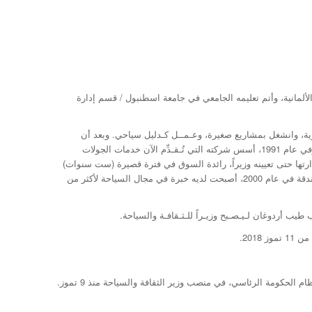
سته الثانوية في المدرسة الألمانية، وأتم تعليمه الجامعي في جامعة اسطنبول / قسم إدارة
 طالباً في المدرسة الثانوية، وانشغل بمشاريع صغيرة، وعـمــل كـدليل سياحي. وبعد أن
أنهى تعليمه الجامعي، انصرف ليعمل بالسياحة فهي المهنة المفضلة لديه والتي أحبها. وفي عام 1991، أسس شركته التي تُـقـدِّم الآن خدمات الجولات
ارتها حتى تعيينه وزيراً، رائدة السوق في فترة قصيرة (ست سنوات)
حيث وسعت الشركة مجال أعمالها وحجمها. ومنذ أن باشر أرصوي العمل في قطاع الفندقة في عام 2000، أصبحت لديه خبرة في مجال السياحة لأكثر من
ب أردوغان لـيـصـبح وزيـراً للـثـقافـة والسياحة.
2018.
الحكومة الرئاسي، في منصب وزير الثقافة والسياحة منذ 9 تموز.