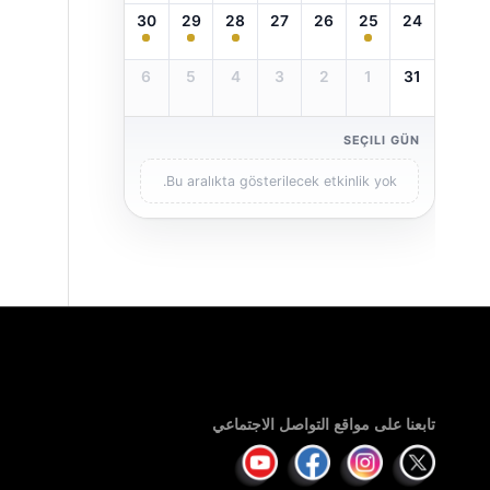
30
29
28
27
26
25
24
6
5
4
3
2
1
31
SEÇILI GÜN
Bu aralıkta gösterilecek etkinlik yok.
تابعنا على مواقع التواصل الاجتماعي