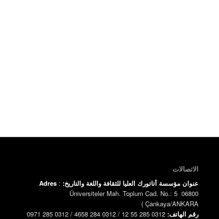
الاتصالات
عنوان مؤسسة أتاتورك العليا للثقافة واللغة والتاريخ:
:
Adres
Üniversiteler Mah. Toplum Cad. No.: 5 06800
)
Çankaya/ANKARA
رقم الهاتف:
0312 285 55 12 / 0312 284 4658 / 0312 285 0971