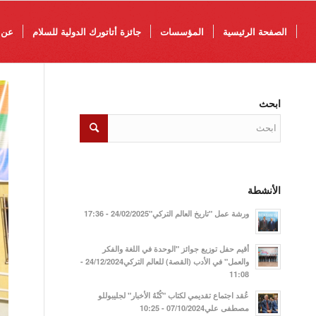
الصفحة الرئيسية
المؤسسات
جائزة أتاتورك الدولية للسلام
عن 
ابحث
الأنشطة
ورشة عمل "تاريخ العالم التركي"24/02/2025 - 17:36
أقيم حفل توزيع جوائز "الوحدة في اللغة والفكر
والعمل" في الأدب (القصة) للعالم التركي24/12/2024 -
11:08
عُقد اجتماع تقديمي لكتاب "كُنْهُ الأخبار" لجليبوللو
مصطفى علي07/10/2024 - 10:25