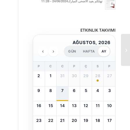
نهنئكم بعيد الأضحى المبارك24/06/2024 - 11:28
ETKINLIK TAKVIMI
AĞUSTOS, 2026
نحي ذكرى انتصار جناق
›
‹
GÜN
HAFTA
AY
قلعة ويوم الشهداء
P
C
C
P
Ç
S
P
2
1
31
30
29
28
27
9
8
7
6
5
4
3
16
15
14
13
12
11
10
23
22
21
20
19
18
17