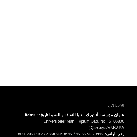
الاتصالات
عنوان مؤسسة أتاتورك العليا للثقافة واللغة والتاريخ:
:
Adres
Üniversiteler Mah. Toplum Cad. No.: 5 06800
)
Çankaya/ANKARA
رقم الهاتف:
0312 285 55 12 / 0312 284 4658 / 0312 285 0971