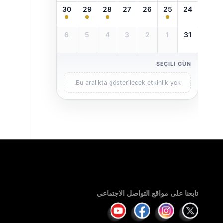
30
29
28
27
26
25
24
6
5
4
3
2
1
31
SEÇILI GÜN
Bu aralıkta gösterilecek etkinlik yok.
تابعنا على مواقع التواصل الاجتماعي