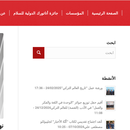
الصفحة الرئيسية
المؤسسات
جائزة أتاتورك الدولية للسلام
عن 
ابحث
الأنشطة
ورشة عمل "تاريخ العالم التركي"24/02/2025 - 17:36
أقيم حفل توزيع جوائز "الوحدة في اللغة والفكر
والعمل" في الأدب (القصة) للعالم التركي24/12/2024 -
11:08
عُقد اجتماع تقديمي لكتاب "كُنْهُ الأخبار" لجليبوللو
نهن
مصطفى علي07/10/2024 - 10:25