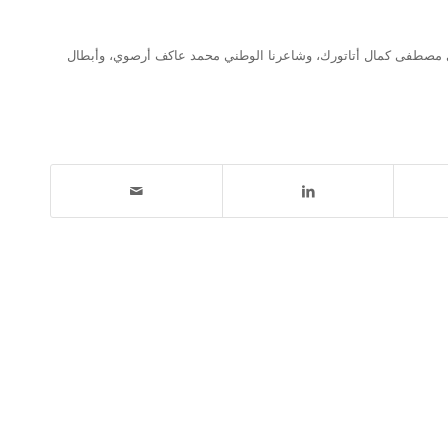
 والامتنان غازي مصطفى كمال أتاتورك، وشاعرنا الوطني محمد عاكف أرصوي، وأبطال