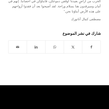
الحرب من أراضٍ بعيدة! أوقفن دموعكن، فأبناؤكن في أحضاننا. إنهم في
أمان وسيرقدون هنا بسلام وراحة. لقد أصبحوا بعد أن فقدوا أرواحهم
على هذه الأرض أبناؤنا نحن.”
مصطفى كمال أتاتورك
شارك في نشر الموضوع