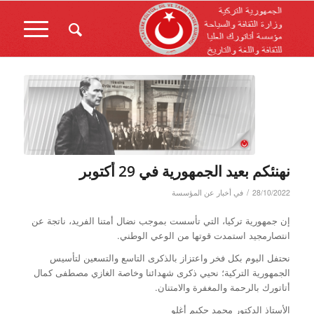
نهنئكم بعيد الجمهورية في 29 أكتوبر
/
28/10/2022
في
أخبار عن المؤسسة
إن جمهورية تركيا، التي تأسست بموجب نضال أمتنا الفريد، ناتجة عن
انتصارمجيد استمدت قوتها من الوعي الوطني.
نحتفل اليوم بكل فخر واعتزاز بالذكرى التاسع والتسعين لتأسيس
الجمهورية التركية؛ نحيي ذكرى شهدائنا وخاصة الغازي مصطفى كمال
أتاتورك بالرحمة والمغفرة والامتنان.
الأستاذ الدكتور محمد حكيم أغلو