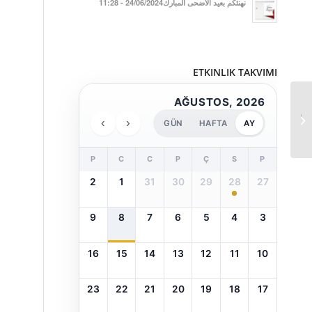
نهنئكم بعيد الأضحى المبارك24/06/2024 - 11:28
ETKINLIK TAKVIMI
AĞUSTOS, 2026
الذكرى السنوية لانتصار
›
‹
GÜN
HAFTA
AY
معركة ميريوكيفالون...
P
C
C
P
Ç
S
P
2
1
31
30
29
28
27
9
8
7
6
5
4
3
16
15
14
13
12
11
10
23
22
21
20
19
18
17