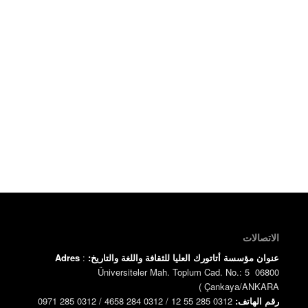
الاتصالات
عنوان مؤسسة أتاتورك العليا للثقافة واللغة والتاريخ:
:
Adres
Üniversiteler Mah. Toplum Cad. No.: 5 06800
)
Çankaya/ANKARA
رقم الهاتف:
0312 285 55 12 / 0312 284 4658 / 0312 285 0971