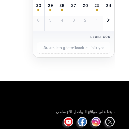
30
29
28
27
26
25
24
6
5
4
3
2
1
31
SEÇILI GÜN
Bu aralıkta gösterilecek etkinlik yok.
تابعنا على مواقع التواصل الاجتماعي