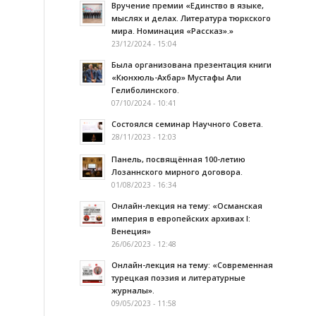
Вручение премии «Единство в языке,
мыслях и делах. Литература тюркского
мира. Номинация «Рассказ».»
23/12/2024 - 15:04
Была организована презентация книги
«Кюнхюль-Ахбар» Мустафы Али
Гелиболинского.
07/10/2024 - 10:41
Состоялся семинар Научного Совета.
28/11/2023 - 12:03
Панель, посвящённая 100-летию
Лозаннского мирного договора.
01/08/2023 - 16:34
Онлайн-лекция на тему: «Османская
империя в европейских архивах I:
Венеция»
26/06/2023 - 12:48
Онлайн-лекция на тему: «Современная
турецкая поэзия и литературные
журналы».
09/05/2023 - 11:58