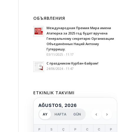
ОБЪЯВЛЕНИЯ
Международная Премия Мира имени
Ататюрка за 2025 год будет вручена
Генеральному секретарю Организации
Объединённых Наций Антониу
Гутерришу.
03/11/2025 - 11:17
С праздником Курбан-Байрам!
24/06/2024 - 11:47
ETKINLIK TAKVIMI
AĞUSTOS, 2026
‹
›
AY
HAFTA
GÜN
P
S
Ç
P
C
C
P