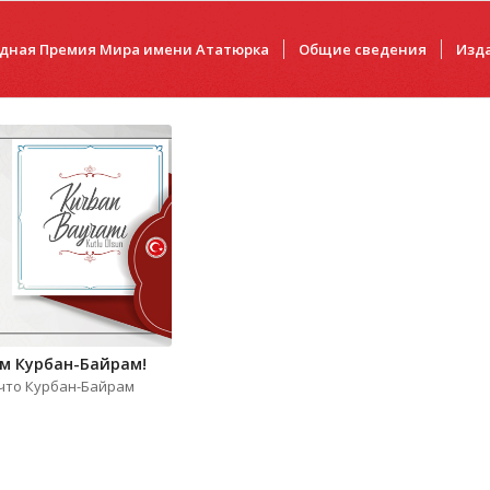
дная Премия Мира имени Ататюрка
Общие сведения
Изд
м Курбан-Байрам!
что Курбан-Байрам