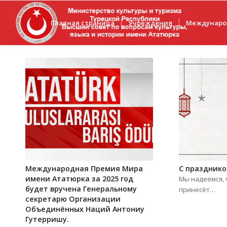
Главная страница
Учреждения
Междунаро
Международная Премия Мира
С празднико
имени Ататюрка за 2025 год
Мы надеемся, 
будет вручена Генеральному
принесёт…
секретарю Организации
Объединённых Наций Антониу
Гутерришу.