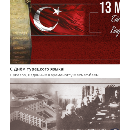
С Днём турецкого языка!
С указом, изданным Караманоглу Мехмет-беем…