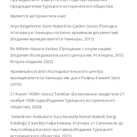
председателем Турецкого исторического общества.
Является автором пяти книг:
Arşiv Belgelerine Göre Atatürk’ün Çankırı Gezisi (Поездка
Ататюрка в Чанкыры согласно архивным документам)
(Издание муниципалитета Чанкыры, 2011)
Bir Milletin Atasına Vedası (Прощание с отцом нации)
(Издание Исследовательского центра им. Ататюрка, 2013,
Второе издание 2022)
Архивный каталог Исследовательского центра
муниципалитета Чанкыры им. д.м.н Рыфкы Камиля Урги
(2015)
21 Kasım 1938’in Sessiz Tanıkları (Безмолвные свидетели 21
ноября 1938 года) (Издание Турецкого исторического
общества, 2020)
Selanik’ten Anıtkabir’e Gazi Mustafa Kemal Atatürk-Sergi
Kataloğu (Гази Мустафа Кемаль Ататюрк от Салоников до
Аныткабира-Каталог выставки) (Издание Турецкого
исторического общества, 2022).