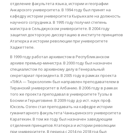
отделение факультета языка, истории и географии
Анкарского университета. В 1994 году был принят на
кафедру истории университета Кырыккале на должность
научного сотрудника. В 1995 году получил степень
магистра в Сельджукском университете. В 2004 году
защитил докторскую диссертацию в институте принципов
Ататюрка и истории революции при университете
Хаджеттепе.
В 1999 году работал архивистом в Республиканском
архиве премьер-министра. В 2000 году был назначен
специалистом по архивному делу в Генеральный
секретариат президента. В 2005 году в рамках проекта
«ТИКА — Тюркология» был направлен преподавателем в
Тиранский университет в Албанию. В 2006 году в рамках
того же проекта преподавал в университете Тузлы в
Боснии и Герцеговине. В 2009 году д-р ист. наук проф.
Юксель Озген стал преподавать на кафедре истории
гуманитарного факультета Чанкыринского университета
Каратекин. В том же году был назначен заведующим
отделения принципов Ататюрка и истории революции
при университете. В период с 2014 по 2018 год был