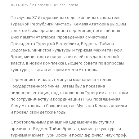
/
10/11/2025
в
Новости Высшего Совета
По случаю 87-й годовщины со дня кончины основателя
Турецкой Республики Мустафы Кемаля Ататюрка Высшим
советом была организована церемония, посвящённая
Дню памяти Ататюрка, проведённая с участием
Президента Турецкой Республики, Реджепа Тайипа
Эрдогана, Министра культуры и туризма Мехмета Нури
Эрсоя, министров и представителей государственной
власти, в новом комплексе Высшего совета по вопросам
культуры, языка и истории имени Ататюрка.
Церемония началась с минуты молчания и чтения
Государственного гимна. Затем была показана
видеопрезентация, подготовленная Турецким агентством
по сотрудничеству и координации (TİKA), посвящённая
Дому Ататюрка в Салониках, где Мустафа Кемаль родился
и провёл свои детские годы.
С протокольными речами на церемонии выступили
президент Реджеп Тайип Эрдоган, министр культуры и
туризма Мехмет Нури Эрсой и посол д-р филол. наук проф.