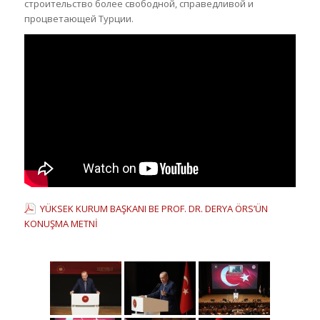
строительство более свободной, справедливой и
процветающей Турции.
YÜKSEK KURUM BAŞKANI BE PROF. DR. DERYA ÖRS’ÜN
KONUŞMA METNİ