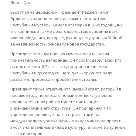
Дерья Орс.
Выступая на церемонии, Президент Реджеп Тайип
Эрдоган с уважением почтил память основателя
Республики Мустафы Кемаля Ататюрка в 87-ю годовщину
его кончины, а также с благодарностью вспомнил всех
членов Меджлиса, которые, руководя и управляя Войной
за независимость, основали новое государство.
Президент помянул павших мучеников и выразил
признательность ветеранам. Он поблагодарил всех, кто
на протяжении 102 лет — со дня провозглашения
Республики и до сегодняшнего дня — трудился ради
развития, прогресса и процветания страны.
Президент также отметил, что Высший совет, который в
прошлом году переехал в новый комплекс, успешно
продолжает свою работу вместе с четырьмя
учреждениями в его структуре. Он подчеркнул, что
учреждение реализует как в стране, так и на
международном уровне важные академические проекты,
внося значительный вклад в культуру, а также в изучение
языка и истории.