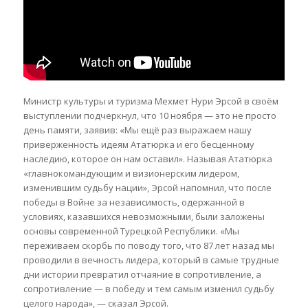
Министр культуры и туризма Мехмет Нури Эрсoй в своём
выступлении подчеркнул, что 10 ноября — это не просто
день памяти, заявив: «Мы ещё раз выражаем нашу
приверженность идеям Ататюрка и его бесценному
наследию, которое он нам оставил». Называя Ататюрка
«главнокомандующим и визионерским лидером,
изменившим судьбу нации», Эрсой напомнил, что после
победы в Войне за независимость, одержанной в
условиях, казавшихся невозможными, были заложены
основы современной Турецкой Республики. «Мы
переживаем скорбь по поводу того, что 87 лет назад мы
проводили в вечность лидера, который в самые трудные
дни истории превратил отчаяние в сопротивление, а
сопротивление — в победу и тем самым изменил судьбу
целого народа», — сказал Эрсой.