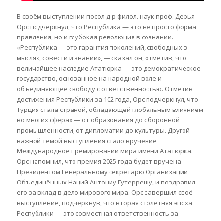
В своём выступлении посол д-р филол. наук проф. Дерья
Орс подчеркнул, что Республика — это не просто форма
правления, но и глубокая революция в сознании.
«Республика — это гарантия поколений, свободных в
мыслях, совести и знании», — сказал он, отметив, что
величайшее наследие Ататюрка — это демократическое
государство, основанное на народной воле и
объединяющее свободу с ответственностью. Отметив
достижения Республики за 102 года, Орс подчеркнул, что
Турция стала страной, обладающей глобальным влиянием
во многих сферах — от образования до оборонной
промышленности, от дипломатии до культуры. Другой
важной темой выступления стало вручение
Международное премировании мира имени Ататюрка.
Орс напомнил, что премия 2025 года будет вручена
Президентом Генеральному секретарю Организации
Объединённых Наций Антониу Гутеррешу, и поздравил
его за вклад в дело мирового мира. Орс завершил своё
выступление, подчеркнув, что вторая столетняя эпоха
Республики — это совместная ответственность за