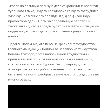
Указав на большую пользу в деле сохранения и развития
турецкого языка, Эрдоган поздравил каждого сотрудника
учреждения в лице его президента, д-ра филол. наук
профессора Дерьи Орса, за проделанную работу. Он
также заявил, что и впредь будет оказывать им такую же
поддержку в благих делах, совершаемых ради страны и
нации.
Эрдоган напомнил, что первый Президент государства,
Главнокомандующий Войной за независимость Мустафа
Кемаль Ататюрк, после наполненной трудностями и
препятствиями борьбы заложил основы независимой,
современной и новой Турции. Он подчеркнул, что
Ататюрк так же, как добился военных побед на полях
битв, возглавил и преобразование нового государства во
многих сферах.