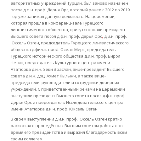
авторитетных учреждений Турции, был заново назначен
посол д.ф.н. проф. Дерья Орс, который ранее с 2012 по 2019
год уже занимал данную должность. На церемонии,
которая прошла в конференц-зале Турецкого
лингвистического общества, присутствовали президент
Высшего совета посол д.ф.н. проф. Дерья Орс
,
д.и.н. проф.
Юксель Озген, председатель Турецкого лингвистического
общества д.фил.н. проф. Осман Мерт, председатель
Турецкого исторического общества д.и.н. проф. Бирол
Четин, председатель Культурного центра имени
Ататюрка д.и.н. Зеки Эраслан, вице-президент Высшего
совета д.и.н. доц. Ахмет Кылынч, а также вице-
председатели, руководители и сотрудники дочерних
учреждений. С приветственными речами на церемонии
выступили президент Высшего совета посол д.ф.н. проф.
Дерья Орс и председатель Исследовательского центра
имени Ататюрка д.и.н. проф. Юксель Озген.
В своем выступлении д.и.н. проф. Юксель Озген кратко
рассказал о проведённых Высшим советом работах во
время его президентства и выразил благодарность всем
своим коллегам.