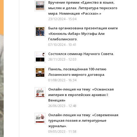
Вручение премии «Единство в языке,
мыслях и делах. Литература тюркского
мира. Номинация «Рассказ».»
23/12/2024 - 15:04
Была организована презентация книги
«Кюнхюль-Ахбар» Мустафы Али
Гелиболинского.
07/10/2024 - 10:41
Состоялся семинар Научного Совета.
28/11/2023 - 12:03
Панель, посвящённая 100-летию
Лозаннского мирного договора.
01/08/2023 - 16:34
Онлайн-лекция на тему: «Османская
империя в европейских архивах I:
Венеция»
26/06/2023 - 12:48
Онлайн-лекция на тему: «Современная
турецкая поэзия и литературные
журналы».
09/05/2023 - 11:58