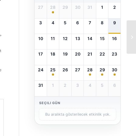
27
28
29
30
31
1
2
3
4
5
6
7
8
9
ь
10
11
12
13
14
15
16
й
17
18
19
20
21
22
23
е
24
25
26
27
28
29
30
31
1
2
3
4
5
6
SEÇILI GÜN
Bu aralıkta gösterilecek etkinlik yok.