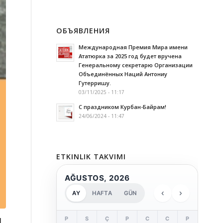
ОБЪЯВЛЕНИЯ
Международная Премия Мира имени
Ататюрка за 2025 год будет вручена
Генеральному секретарю Организации
Объединённых Наций Антониу
Гутерришу.
03/11/2025 - 11:17
С праздником Курбан-Байрам!
24/06/2024 - 11:47
ETKINLIK TAKVIMI
AĞUSTOS, 2026
‹
›
AY
HAFTA
GÜN
я
P
S
Ç
P
C
C
P