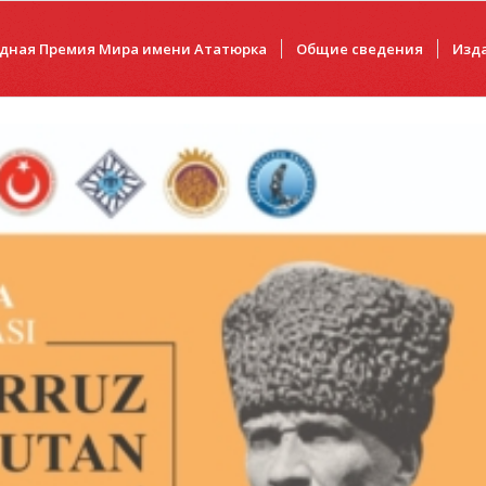
дная Премия Мира имени Ататюрка
Общие сведения
Изд