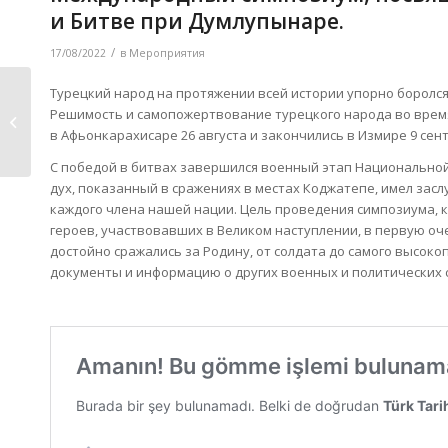
и Битве при Думлупынаре.
/
17/08/2022
в
Мероприятия
Турецкий народ на протяжении всей истории упорно боролся
Симпозиум «Резня,
Решимость и самопожертвование турецкого народа во время
разрушения и
в Афьонкарахисаре 26 августа и закончились в Измире 9 сент
оккупация...
С победой в битвах завершился военный этап Национальной 
дух, показанный в сражениях в местах Коджатепе, имел засл
каждого члена нашей нации. Цель проведения симпозиума, к
героев, участвовавших в Великом наступлении, в первую о
достойно сражались за Родину, от солдата до самого высоко
документы и информацию о других военных и политических с