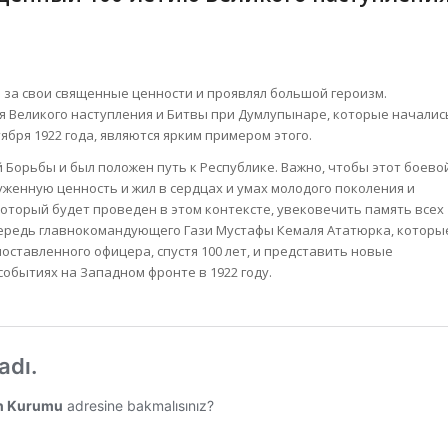
 за свои священные ценности и проявлял большой героизм.
 Великого наступления и Битвы при Думлупынаре, которые началис
ября 1922 года, являются ярким примером этого.
Борьбы и был положен путь к Республике. Важно, чтобы этот боево
уженную ценность и жил в сердцах и умах молодого поколения и
оторый будет проведен в этом контексте, увековечить память всех
чередь главнокомандующего Гази Мустафы Кемаля Ататюрка, которы
поставленного офицера, спустя 100 лет, и представить новые
обытиях на Западном фронте в 1922 году.