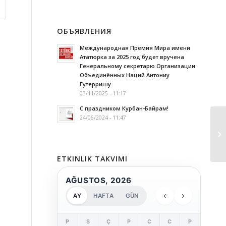
ОБЪЯВЛЕНИЯ
Международная Премия Мира имени
Ататюрка за 2025 год будет вручена
Генеральному секретарю Организации
Объединённых Наций Антониу
Гутерришу.
03/11/2025 - 11:17
С праздником Курбан-Байрам!
24/06/2024 - 11:47
ETKINLIK TAKVIMI
AĞUSTOS, 2026
‹
›
AY
HAFTA
GÜN
P
S
Ç
P
C
C
P