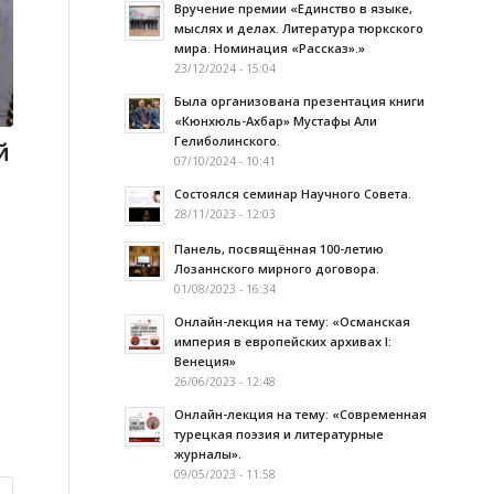
Вручение премии «Единство в языке,
мыслях и делах. Литература тюркского
мира. Номинация «Рассказ».»
23/12/2024 - 15:04
Была организована презентация книги
«Кюнхюль-Ахбар» Мустафы Али
Гелиболинского.
й
07/10/2024 - 10:41
Состоялся семинар Научного Совета.
28/11/2023 - 12:03
Панель, посвящённая 100-летию
Лозаннского мирного договора.
01/08/2023 - 16:34
Онлайн-лекция на тему: «Османская
империя в европейских архивах I:
Венеция»
26/06/2023 - 12:48
Онлайн-лекция на тему: «Современная
турецкая поэзия и литературные
журналы».
09/05/2023 - 11:58