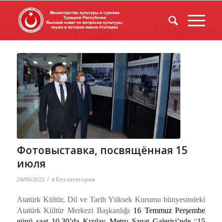
Фотовыставка, посвящённая 15
июля
/
26/09/2022
в
Без категории
Atatürk Kültür, Dil ve Tarih Yüksek Kurumu bünyesindeki
Atatürk Kültür Merkezi Başkanlığı
16 Temmuz Perşembe
günü saat 10.30’da Kızılay Metro Sanat Galerisi’nde
“
15