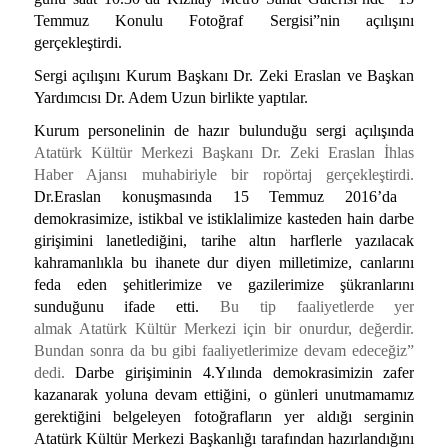
Temmuz Konulu Fotoğraf Sergisi
”nin açılışını
gerçekleştirdi.
Sergi açılışını Kurum Başkanı Dr. Zeki Eraslan ve Başkan
Yardımcısı Dr. Adem Uzun birlikte yaptılar.
Kurum personelinin de hazır bulunduğu sergi açılışında
Atatürk Kültür Merkezi Başkanı Dr. Zeki Eraslan İhlas
Haber Ajansı muhabiriyle bir ropörtaj gerçekleştirdi.
Dr.Eraslan konuşmasında 15 Temmuz 2016’da
demokrasimize, istikbal ve istiklalimize kasteden hain darbe
girişimini lanetlediğini, tarihe altın harflerle yazılacak
kahramanlıkla bu ihanete dur diyen milletimize, canlarını
feda eden şehitlerimize ve gazilerimize şükranlarını
sunduğunu ifade etti.
Bu tip faaliyetlerde yer
almak Atatürk Kültür Merkezi için bir onurdur, değerdir.
Bundan sonra da bu gibi faaliyetlerimize devam edeceğiz”
dedi.
Darbe girişiminin 4.Yılında demokrasimizin zafer
kazanarak yoluna devam ettiğini, o günleri unutmamamız
gerektiğini belgeleyen fotoğrafların yer aldığı serginin
Atatürk Kültür Merkezi Başkanlığı tarafından hazırlandığını