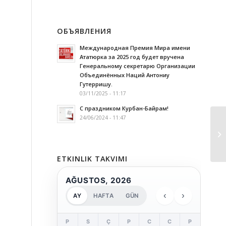
ОБЪЯВЛЕНИЯ
Международная Премия Мира имени
Ататюрка за 2025 год будет вручена
Генеральному секретарю Организации
Объединённых Наций Антониу
Гутерришу.
03/11/2025 - 11:17
С праздником Курбан-Байрам!
24/06/2024 - 11:47
ETKINLIK TAKVIMI
AĞUSTOS, 2026
‹
›
AY
HAFTA
GÜN
P
S
Ç
P
C
C
P