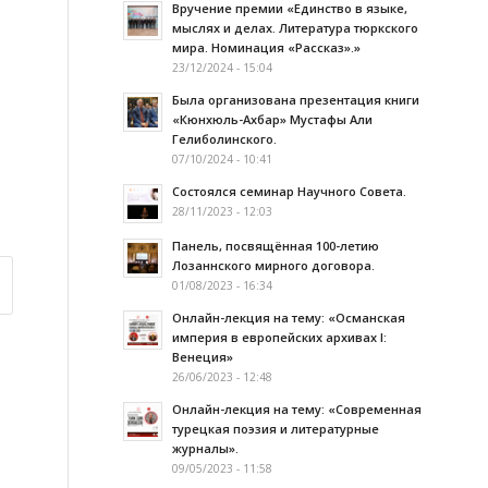
Вручение премии «Единство в языке,
мыслях и делах. Литература тюркского
мира. Номинация «Рассказ».»
23/12/2024 - 15:04
Была организована презентация книги
«Кюнхюль-Ахбар» Мустафы Али
Гелиболинского.
07/10/2024 - 10:41
Состоялся семинар Научного Совета.
28/11/2023 - 12:03
Панель, посвящённая 100-летию
Лозаннского мирного договора.
01/08/2023 - 16:34
Онлайн-лекция на тему: «Османская
империя в европейских архивах I:
Венеция»
26/06/2023 - 12:48
Онлайн-лекция на тему: «Современная
турецкая поэзия и литературные
журналы».
09/05/2023 - 11:58