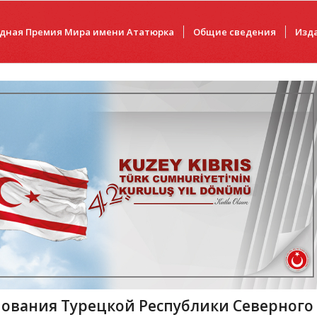
дная Премия Мира имени Ататюрка
Общие сведения
Изд
нования Турецкой Республики Северного