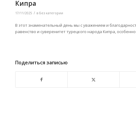
Кипра
/
17/11/2025
в
Без категории
В этот знаменательный день мы с уважением и благодарност
равенство и суверенитет турецкого народа Кипра, особенн
Поделиться записью