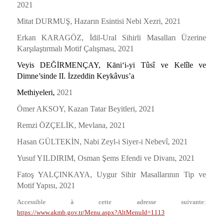
2021
Mitat DURMUŞ,
Hazarın Esintisi Nebi Xezri,
2021
Erkan KARAGÖZ,
İdil-Ural Sihirli Masalları Üzerine
Karşılaştırmalı Motif Çalışması,
2021
Veyis DEĞİRMENÇAY,
Kāni‘i-yi Tûsî ve Kelîle ve
Dimne’sinde II. İzzeddin Keykâvus’a
Methiyeleri,
2021
Ömer AKSOY,
Kazan Tatar Beyitleri,
2021
Remzi ÖZÇELİK,
Mevlana,
2021
Hasan GÜLTEKİN,
Nabi Zeyl-i Siyer-i Nebevî,
2021
Yusuf YILDIRIM,
Osman Şems Efendi ve Divanı,
2021
Fatoş YALÇINKAYA,
Uygur Sihir Masallarının Tip ve
Motif Yapısı,
2021
Accessible à cette adresse suivante:
https://www.akmb.gov.tr/Menu.aspx?AltMenuId=1113