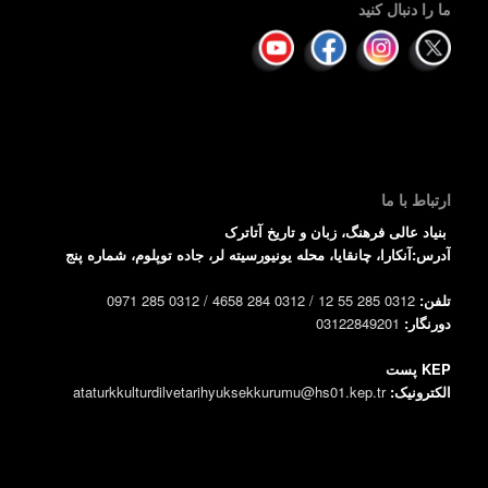
ما را دنبال کنید
ارتباط با ما
بنیاد عالی فرهنگ، زبان و تاریخ آتاترک
آدرس:آنکارا، چانقایا، محله یونیورسیته لر، جاده توپلوم، شماره پنج
تلفن:
0312 285 55 12 / 0312 284 4658 / 0312 285 0971
دورنگار:
03122849201
KEP پست
الکترونیک:
ataturkkulturdilvetarihyuksekkurumu@hs01.kep.tr