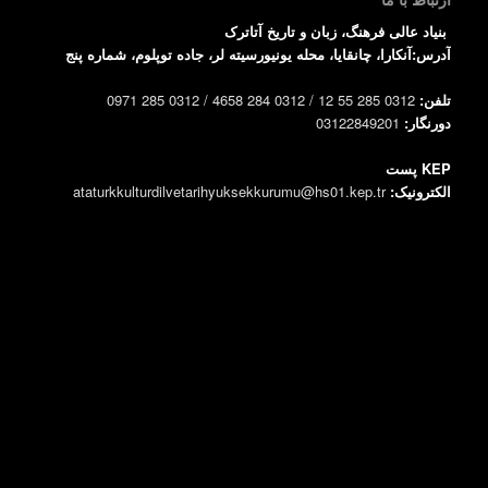
بنیاد عالی فرهنگ، زبان و تاریخ آتاترک
آدرس:آنکارا، چانقایا، محله یونیورسیته لر، جاده توپلوم، شماره پنج
تلفن:
0312 285 55 12 / 0312 284 4658 / 0312 285 0971
دورنگار:
03122849201
KEP پست
الکترونیک:
ataturkkulturdilvetarihyuksekkurumu@hs01.kep.tr