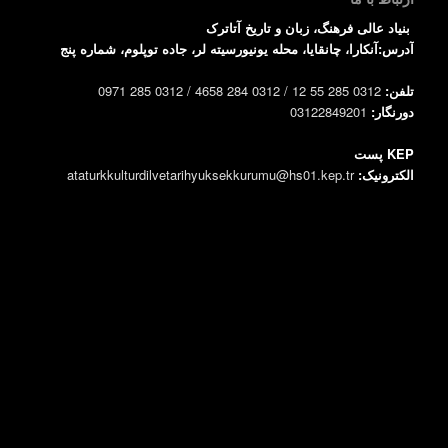
بنیاد عالی فرهنگ، زبان و تاریخ آتاترک
آدرس:آنکارا، چانقایا، محله یونیورسیته لر، جاده توپلوم، شماره پنج
تلفن:
0312 285 55 12 / 0312 284 4658 / 0312 285 0971
دورنگار:
03122849201
KEP پست
الکترونیک:
ataturkkulturdilvetarihyuksekkurumu@hs01.kep.tr