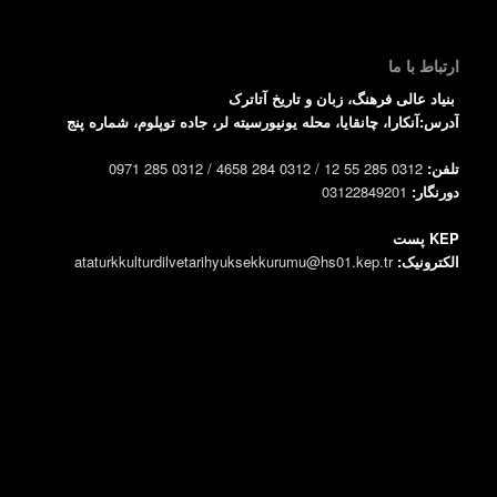
ارتباط با ما
بنیاد عالی فرهنگ، زبان و تاریخ آتاترک
آدرس:آنکارا، چانقایا، محله یونیورسیته لر، جاده توپلوم، شماره پنج
تلفن:
0312 285 55 12 / 0312 284 4658 / 0312 285 0971
دورنگار:
03122849201
KEP پست
الکترونیک:
ataturkkulturdilvetarihyuksekkurumu@hs01.kep.tr