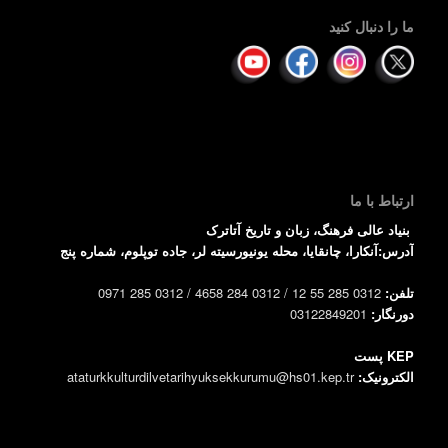
ما را دنبال کنید
ارتباط با ما
بنیاد عالی فرهنگ، زبان و تاریخ آتاترک
آدرس:آنکارا، چانقایا، محله یونیورسیته لر، جاده توپلوم، شماره پنج
تلفن:
0312 285 55 12 / 0312 284 4658 / 0312 285 0971
دورنگار:
03122849201
KEP پست
الکترونیک:
ataturkkulturdilvetarihyuksekkurumu@hs01.kep.tr