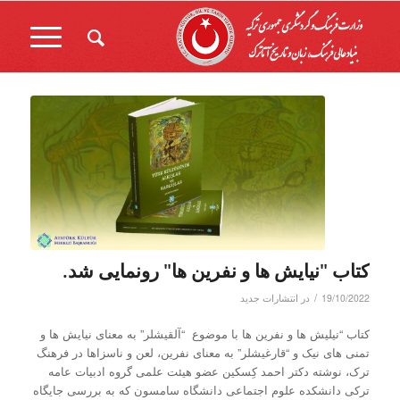
کتاب "نیایش ها و نفرین ها" رونمایی شد.
/
19/10/2022
در
انتشارات جدید
کتاب “نیلیش ها و نفرین ها با موضوع “آلقیشلر” به معنای نیایش ها و
تمنی های نیک و “قارغیشلر” به معنای نفرین، لعن و ناسزاها در فرهنگ
ترک، نوشته دکتر احمد کِسکین عضو هیئت علمی گروه ادبیات عامه
ترکی دانشکده علوم اجتماعی دانشگاه سامسون که به بررسی جایگاه