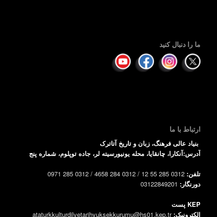
ما را دنبال کنید
ارتباط با ما
بنیاد عالی فرهنگ، زبان و تاریخ آتاترک
آدرس:آنکارا، چانقایا، محله یونیورسیته لر، جاده توپلوم، شماره پنج
تلفن:
0312 285 55 12 / 0312 284 4658 / 0312 285 0971
دورنگار:
03122849201
KEP پست
الکترونیک:
ataturkkulturdilvetarihyuksekkurumu@hs01.kep.tr