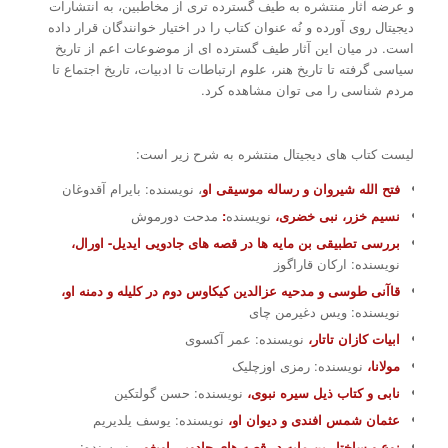
و عرضه آثار منتشره به طیف گسترده تری از مخاطبین، به انتشارات
دیجیتال روی آورده و نُه عنوان کتاب را در اختیار خوانندگان قرار داده
است. در میان این آثار طیف گسترده ای از موضوعات اعم از تاریخ
سیاسی گرفته تا تاریخ هنر، علوم ارتباطات تا ادبیات، تاریخ اجتماع تا
مردم شناسی را می توان مشاهده کرد.
لیست کتاب های دیجیتال منتشره به شرح زیر است:
فتح الله شیروان و رساله موسیقی او
، نویسنده: بایرام آق­دوغان
نسیم خزر، نبی خضری،
نویسنده
:
مدحت دورموش
بررسی تطبیقی بن مایه ها در قصه های جادویی ایدیل- اورال،
نویسنده: ارکان قاراگوز
قاآنی طوسی و مدحیه عزالدین کیکاوس دوم در کلیله و دمنه او،
نویسنده: ویس دغیرمن چای
ابیات کازان تاتار،
نویسنده: عمر آکسوی
مولانا،
نویسنده: رمزی اوزچلیک
نابی و کتاب ذیل سیره نبوی،
نویسنده: حسن گولتکین
عثمان شمس افندی و دیوان او،
نویسنده: یوسف یلدیریم
نوع و ساختار بن مایه در قصه های جادویی اویغور،
نویسنده: