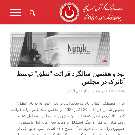
نود و هفتمین سالگرد قرائت "نطق" توسط
آتاترک در مجلس
/
17/10/2024
در
مرتبط با بنیاد عالی آتاترک
غازی مصطفی کمال آتاترک سخنرانی تاریخی خود که به نام “نطق”
مشهور شد را در 15 تا 20 اکتبر 1927 در مجلس ملت کبیر ترکیه قرائت
کرد. آتاترک در نطق که قرائت آن پنج روز در مجلس به طول کشید
روند مبارزات ملی و جنگ استقلال تا وقایع سال های اول تاسیس
جمهوری را با تمامی جزئیات آن شرح داده است. متن نطق یکی از
اسناد مهم تاریخ معاصر ترکیه است که آتاترک روح استقلال و اصول