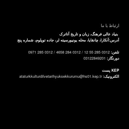
ارتباط با ما
بنیاد عالی فرهنگ، زبان و تاریخ آتاترک
آدرس:آنکارا، چانقایا، محله یونیورسیته لر، جاده توپلوم، شماره پنج
تلفن:
0312 285 55 12 / 0312 284 4658 / 0312 285 0971
دورنگار:
03122849201
KEP پست
الکترونیک:
ataturkkulturdilvetarihyuksekkurumu@hs01.kep.tr