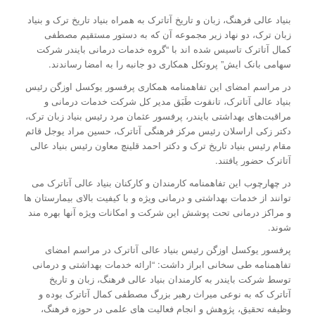
بنیاد عالی فرهنگ، زبان و تاریخ آتاترک به همراه بنیاد تاریخ ترک و بنیاد
زبان ترک، دو نهاد زیر مجموعه آن که به دستور مستقیم مصطفی
کمال آتاترک تاسیس شده اند با “گروه خدمات درمانی بایندر شرکت
سهامی بانک ایش” پروتکل همکاری دو جانبه را به امضا رساندند.
در مراسم امضای این تفاهمنامه همکاری پرفسور یوکسل اوزگن رئیس
بنیاد عالی آتاترک، تانقوت طَبَق مدیر کل شرکت خدمات درمانی و
مراقبت‌های بهداشتی بایندر، پرفسور عثمان مرد رئیس بنیاد زبان ترک،
دکتر زکی اراسلان رئیس مرکز فرهنگی آتاترک، حسین مراد یوجل قائم
مقام رئیس بنیاد تاریخ ترک و دکتر احمد قلینچ معاون رئیس بنیاد عالی
آتاترک حضور یافتند.
در چهارچوب این تفاهمنامه کارمندان و کارکنان بنیاد عالی آتاترک می
توانند از خدمات بهداشتی و درمانی ویژه و با کیفیت بالای بیمارستان ها
و مراکز درمانی تحت پوشش این شرکت و امکانات ویژه آنها بهره مند
شوند.
پرفسور یوکسل اوزگن رئیس بنیاد عالی آتاترک در مراسم امضای
تفاهمنامه طی سخانی ابراز داشت: “ارائه خدمات بهداشتی و درمانی
توسط شرکت بایندر به کارمندان بنیاد عالی فرهنگ، زبان و تاریخ
آتاترک که به نوعی میراث رهبر بزرگ مصطفی کمال آتاترک بوده و
وظیفه تحقیق، پژوهش و انجام فعالیت های علمی در حوزه فرهنگ،