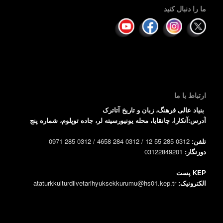
ما را دنبال کنید
ارتباط با ما
بنیاد عالی فرهنگ، زبان و تاریخ آتاترک
آدرس:آنکارا، چانقایا، محله یونیورسیته لر، جاده توپلوم، شماره پنج
تلفن:
0312 285 55 12 / 0312 284 4658 / 0312 285 0971
دورنگار:
03122849201
KEP پست
الکترونیک:
ataturkkulturdilvetarihyuksekkurumu@hs01.kep.tr