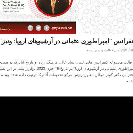
فرانس "امپراطوری عثمانی در آرشیوهای اروپا: ونیز"
/
22/06/2
در
فعالیت ها و برنامه ها
 قالب مجموعه کنفرانس های علمی بنیاد عالی فرهنگ، زبان و تاریخ آتاترک به هم
“امپراطوری عثمانی در آرشیوهای اروپا”
نرانی دکتر گونر دوغان معاون رئیس مرکز تحقیقات آتاترک ترتیب داده شده بود م
فت.