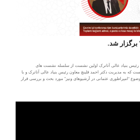
 برگزار شد.
ت رئیس بنیاد عالی آتاترک اولین نشست از سلسله نشست های
 در تاریخ 19 جون 2023 برگزار شد. در این نشست که به مدیریت دکتر احمد قلینچ معاون رئیس بنیاد عالی آتاترک و با
وضوع “امپراطوری عثمانی در آرشیوهای ونیز” مورد بحث و بررسی قرار