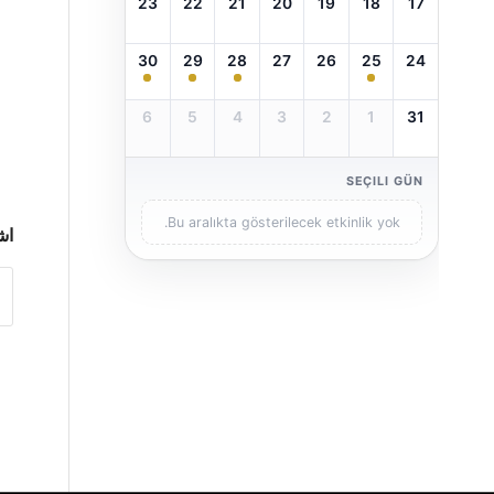
23
22
21
20
19
18
17
30
29
28
27
26
25
24
6
5
4
3
2
1
31
SEÇILI GÜN
Bu aralıkta gösterilecek etkinlik yok.
اش