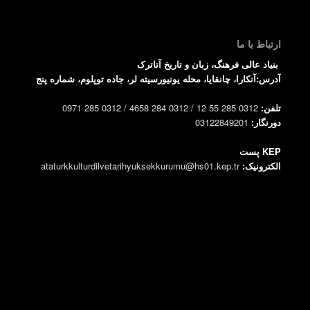
ارتباط با ما
بنیاد عالی فرهنگ، زبان و تاریخ آتاترک
آدرس:آنکارا، چانقایا، محله یونیورسیته لر، جاده توپلوم، شماره پنج
تلفن:
0312 285 55 12 / 0312 284 4658 / 0312 285 0971
دورنگار:
03122849201
KEP پست
الکترونیک:
ataturkkulturdilvetarihyuksekkurumu@hs01.kep.tr