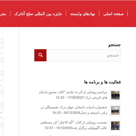
صفحه اصلی
نهادهای وابسته
جایزه بین المللی صلح آتاترک
معرف
جستجو
فعالیت ها و برنامه ها
مراسم رونمایی از اثر نه جلدی "کتاب مصور یادمان
های تاریخی ترک"17/09/2025 - 12:22
جشنواره ادبیات داستانی جهان ترک: همبستگی در
زبان، اندیشه و عمل24/12/2024 - 16:33
نشست رونمایی از کتاب "کُنه الاخبار" اثر مصطفی
عالی گلیبولیلی برگزار شد10/10/2024 - 12:57