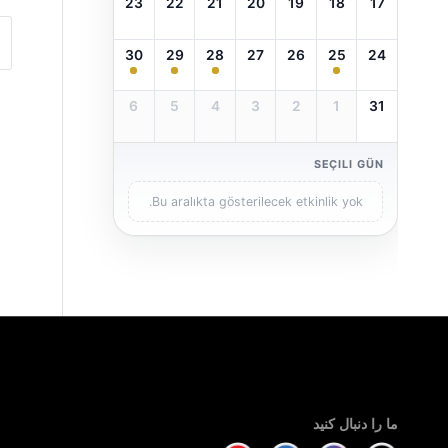
23
22
21
20
19
18
17
30
29
28
27
26
25
24
6
5
4
3
2
1
31
SEÇILI GÜN
Bu aralıkta gösterilecek etkinlik yok.
ما را دنبال کنید