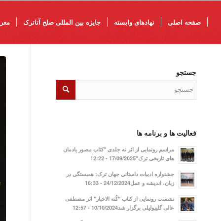
صفحه اصلی
نهادهای وابسته
جایزه بین المللی صلح آتاترک
معرف
جستجو
فعالیت ها و برنامه ها
مراسم رونمایی از اثر نه جلدی "کتاب مصور یادمان
های تاریخی ترک"17/09/2025 - 12:22
جشنواره ادبیات داستانی جهان ترک: همبستگی در
زبان، اندیشه و عمل24/12/2024 - 16:33
نشست رونمایی از کتاب "کُنه الاخبار" اثر مصطفی
عالی گلیبولیلی برگزار شد10/10/2024 - 12:57