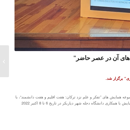
های آن در عصر حاضر"
نمایشگ
در آنکا
“ برگزار شد.
ه همایش های ”تفکر و علم نزد ترکان: هفت اقلیم و هفت دانشمند“، با
موضوع ”دستاوردهای علمی جزری و بازتاب های آن در عصر حاضر“ برگزار کرد. این همایش با همکاری دانشگاه دجله شهر دیاربکر در تاریخ 6 تا 8 اکتبر 2022