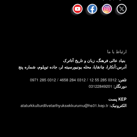
ارتباط با ما
بنیاد عالی فرهنگ، زبان و تاریخ آتاترک
آدرس:آنکارا، چانقایا، محله یونیورسیته لر، جاده توپلوم، شماره پنج
تلفن:
0312 285 55 12 / 0312 284 4658 / 0312 285 0971
دورنگار:
03122849201
KEP پست
الکترونیک:
ataturkkulturdilvetarihyuksekkurumu@hs01.kep.tr